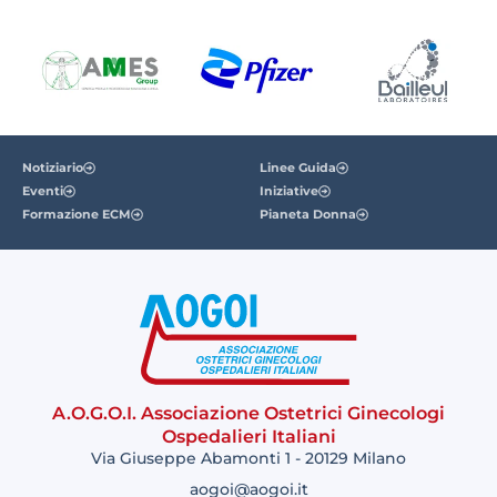
Notiziario
Linee Guida
Eventi
Iniziative
Formazione ECM
Pianeta Donna
A.O.G.O.I. Associazione Ostetrici Ginecologi
Ospedalieri Italiani
Via Giuseppe Abamonti 1 - 20129 Milano
aogoi@aogoi.it