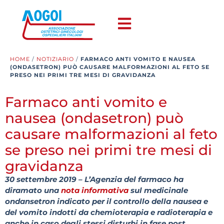
HOME
/
NOTIZIARIO
/
FARMACO ANTI VOMITO E NAUSEA
(ONDASETRON) PUÒ CAUSARE MALFORMAZIONI AL FETO SE
PRESO NEI PRIMI TRE MESI DI GRAVIDANZA
Farmaco anti vomito e
nausea (ondasetron) può
causare malformazioni al feto
se preso nei primi tre mesi di
gravidanza
30 settembre 2019 – L’Agenzia del farmaco ha
diramato una
nota informativa
sul medicinale
ondansetron indicato per il controllo della nausea e
del vomito indotti da chemioterapia e radioterapia e
anche in caso degli stessi disturbi in fase post