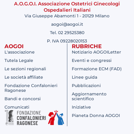
A.O.G.O.I. Associazione Ostetrici Ginecologi
Ospedalieri Italiani
Via Giuseppe Abamonti 1 - 20129 Milano
aogoi@aogoi.it
Tel. 02 29525380
P. IVA 09228020153
AOGOI
RUBRICHE
L'associazione
Notiziario AOGOILetter
Tutela Legale
Eventi e congressi
Le sezioni regionali
Formazione ECM (FAD)
Le società affiliate
Linee guida
Fondazione Confalonieri
Pubblicazioni
Ragonese
Aggiornamento
Bandi e concorsi
scientifico
Comunicati
Iniziative
Pianeta Donna AOGOI