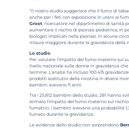
“Il nostro studio suggerisce che il fumo di tabac
anche per i feti con esposizione in utero al fum
Groot
, ricercatore nel dipartimento di sanità
aumentare il rischio di psoriasi pediatrica, in p
biologici implicati nella psoriasi. In alcune circ
misura maggiore durante la gravidanza della m
Lo studio
Per valutare l’impatto del fumo materno sul succe
livello nazionale sulle donne in gravidanza che
termine. L’analisi ha incluso 100.415 gravidanze
prodotti sostitutivi della nicotina in diversi m
bambini avevano 11 anni.
Tra i 25.812 bambini dello studio, 281 hanno svil
stimato l’impatto del fumo materno sul rischio 
fumatrici, i bambini avevano una probabilità 1,
fumato durante la gravidanza.
Le evidenze dello studio non sorprendono
Ber