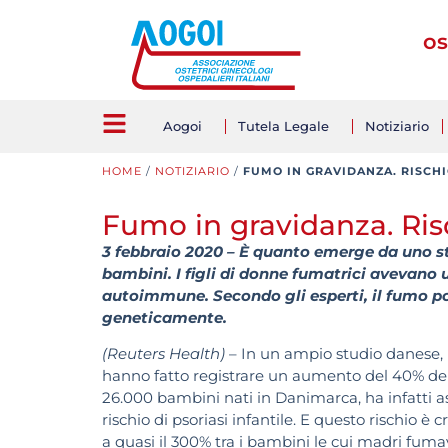
os
Aogoi
Tutela Legale
Notiziario
HOME
/
NOTIZIARIO
/
FUMO IN GRAVIDANZA. RISCHIO
Fumo in gravidanza. Risch
3 febbraio 2020 – È quanto emerge da uno st
bambini. I figli di donne fumatrici avevano u
autoimmune. Secondo gli esperti, il fumo po
geneticamente.
(Reuters Health)
– In un ampio studio danese,
hanno fatto registrare un aumento del 40% del ris
26.000 bambini nati in Danimarca, ha infatti 
rischio di psoriasi infantile. E questo rischio 
a quasi il 300% tra i bambini le cui madri fum