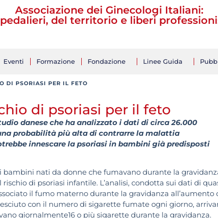
Associazione dei Ginecologi Italiani:
pedalieri, del territorio e liberi professioni
Eventi
Formazione
Fondazione
Linee Guida
Pubbl
 DI PSORIASI PER IL FETO
io di psoriasi per il feto
udio danese che ha analizzato i dati di circa 26.000
na probabilità più alta di contrarre la malattia
trebbe innescare la psoriasi in bambini già predisposti
 i bambini nati da donne che fumavano durante la gravidanz
chio di psoriasi infantile. L’analisi, condotta sui dati di qua
associato il fumo materno durante la gravidanza all’aumento 
è cresciuto con il numero di sigarette fumate ogni giorno, arriv
avano giornalmente16 o più sigarette durante la gravidanza.