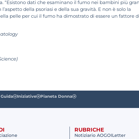
a. “Esistono dati che esaminano il fumo nei bambini più gran
aspetto della psoriasi e della sua gravità. E non è solo la
ella pelle per cui il fumo ha dimostrato di essere un fattore d
atology
Science)
 Guida
Iniziative
Pianeta Donna
OI
RUBRICHE
ciazione
Notiziario AOGOILetter