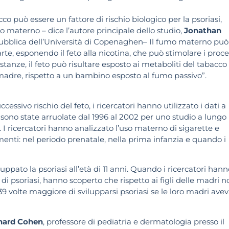
co può essere un fattore di rischio biologico per la psoriasi,
o materno – dice l’autore principale dello studio,
Jonathan
 pubblica dell’Università di Copenaghen– Il fumo materno può
arte, esponendo il feto alla nicotina, che può stimolare i proce
ostanze, il feto può risultare esposto ai metaboliti del tabacco
adre, rispetto a un bambino esposto al fumo passivo”.
ssivo rischio del feto, i ricercatori hanno utilizzato i dati a
 sono state arruolate dal 1996 al 2002 per uno studio a lungo
. I ricercatori hanno analizzato l’uso materno di sigarette e
omenti: nel periodo prenatale, nella prima infanzia e quando i
uppato la psoriasi all’età di 11 anni. Quando i ricercatori hann
di psoriasi, hanno scoperto che rispetto ai figli delle madri n
39 volte maggiore di svilupparsi psoriasi se le loro madri ave
nard Cohen
, professore di pediatria e dermatologia presso il