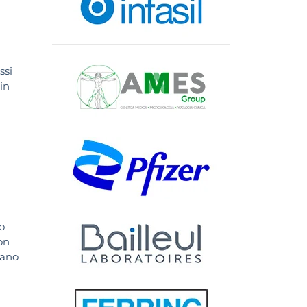
ssi
 in
o
on
vano