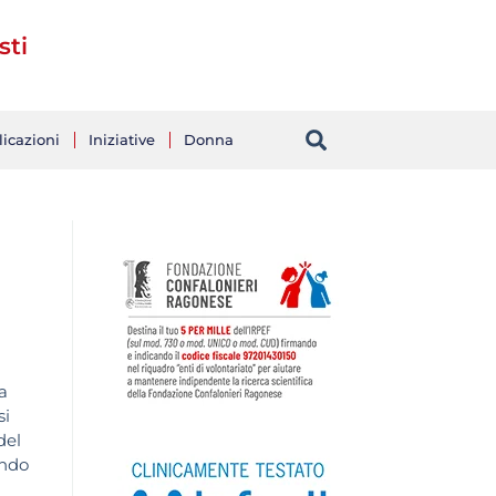
sti
icazioni
Iniziative
Donna
a
si
del
ando