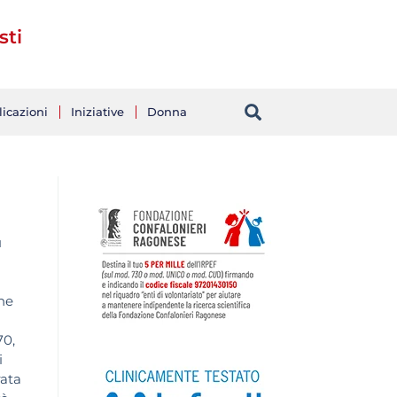
sti
icazioni
Iniziative
Donna
ù
one
70,
i
rata