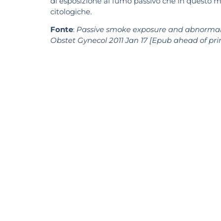
di esposizione al fumo passivo che in questo m
citologiche.
Fonte
:
Passive smoke exposure and abnormal c
Obstet Gynecol 2011 Jan 17 [Epub ahead of pri