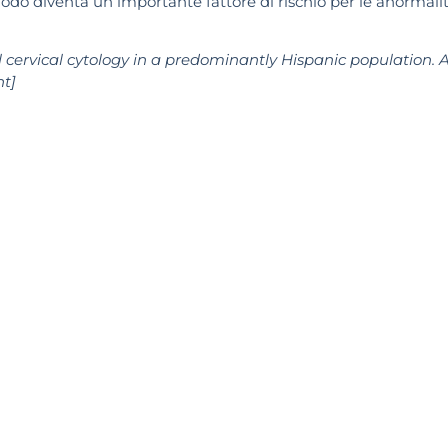
odo diventa un importante fattore di rischio per le anormali
ervical cytology in a predominantly Hispanic population. 
nt]