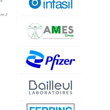
tà
Am J