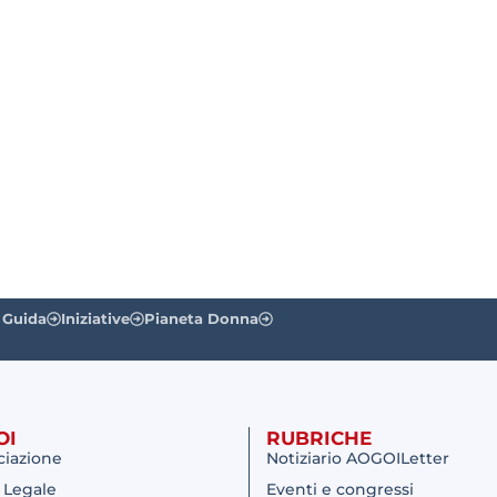
 Guida
Iniziative
Pianeta Donna
OI
RUBRICHE
ciazione
Notiziario AOGOILetter
 Legale
Eventi e congressi