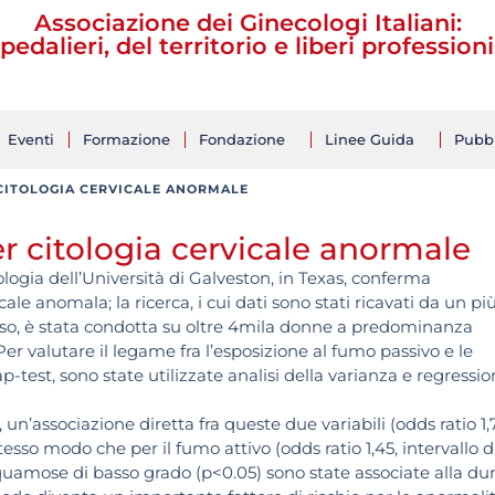
Associazione dei Ginecologi Italiani:
pedalieri, del territorio e liberi professioni
Eventi
Formazione
Fondazione
Linee Guida
Pubbl
 CITOLOGIA CERVICALE ANORMALE
r citologia cervicale anormale
ologia dell’Università di Galveston, in Texas, conferma
cale anomala; la ricerca, i cui dati sono stati ricavati da un pi
o, è stata condotta su oltre 4mila donne a predominanza
 Per valutare il legame fra l’esposizione al fumo passivo e le
-test, sono state utilizzate analisi della varianza e regressi
, un’associazione diretta fra queste due variabili (odds ratio 1,
stesso modo che per il fumo attivo (odds ratio 1,45, intervallo d
 squamose di basso grado (p<0.05) sono state associate alla du