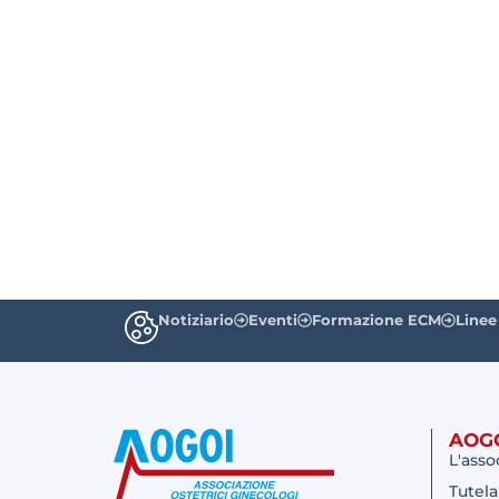
Notiziario
Eventi
Formazione ECM
Linee
AOG
L'asso
Tutela