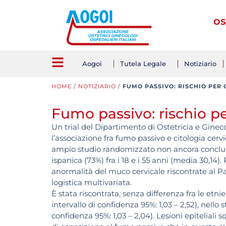
os
Aogoi
Tutela Legale
Notiziario
HOME
/
NOTIZIARIO
/
FUMO PASSIVO: RISCHIO PER
Fumo passivo: rischio pe
Un trial del Dipartimento di Ostetricia e Ginec
l’associazione fra fumo passivo e citologia cervi
ampio studio randomizzato non ancora conclus
ispanica (73%) fra i 18 e i 55 anni (media 30,14).
anormalità del muco cervicale riscontrate al Pap
logistica multivariata.
È stata riscontrata, senza differenza fra le etnie
intervallo di confidenza 95%: 1,03 – 2,52), nello 
confidenza 95%: 1,03 – 2,04). Lesioni epiteliali