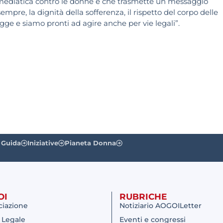
mediatica contro le donne e che trasmette un messaggio
sempre, la dignità della sofferenza, il rispetto del corpo delle
legge e siamo pronti ad agire anche per vie legali”.
 Guida
Iniziative
Pianeta Donna
OI
RUBRICHE
ciazione
Notiziario AOGOILetter
 Legale
Eventi e congressi