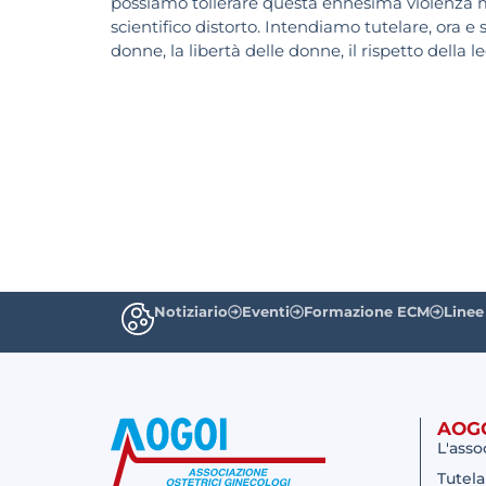
possiamo tollerare questa ennesima violenza 
scientifico distorto. Intendiamo tutelare, ora e 
donne, la libertà delle donne, il rispetto della 
Notiziario
Eventi
Formazione ECM
Linee
AOG
L'asso
Tutela