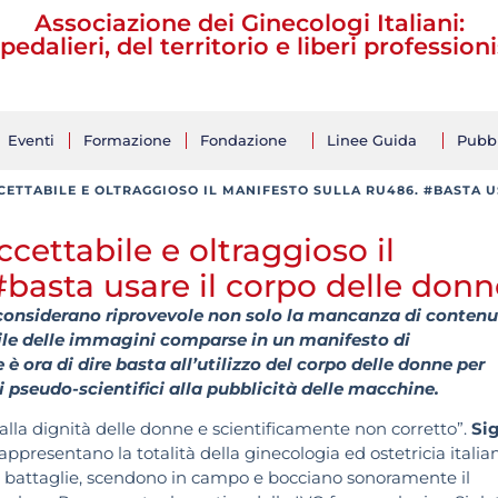
Associazione dei Ginecologi Italiani:
pedalieri, del territorio e liberi professioni
Eventi
Formazione
Fondazione
Linee Guida
Pubbl
ACCETTABILE E OLTRAGGIOSO IL MANIFESTO SULLA RU486. #BASTA 
accettabile e oltraggioso il
basta usare il corpo delle donn
considerano riprovevole non solo la mancanza di conten
bile delle immagini comparse in un manifesto di
 ora di dire basta all’utilizzo del corpo delle donne per
pseudo-scientifici alla pubblicità delle macchine.
alla dignità delle donne e scientificamente non corretto”.
Si
rappresentano la totalità della ginecologia ed ostetricia italia
ro battaglie, scendono in campo e bocciano sonoramente il