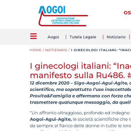
os
Aogoi
Tutela Legale
Notiziario
HOME
/
NOTIZIARIO
/
I GINECOLOGI ITALIANI: “IN
I ginecologi italiani: “In
manifesto sulla Ru486. #
12 dicembre 2020 – Sigo-Aogoi-Agui-Agite, 
scientifico, ma soprattutto l’uso inaccetta
Provita&Famiglia e affermano con forza che è
trasmettere qualunque messaggio, da quelli 
“Un affronto oltraggioso, profondo ed indegno 
Aogoi-Agui-Agite,
le società scientifiche che 
da sempre al fianco delle donne in tutte le lo