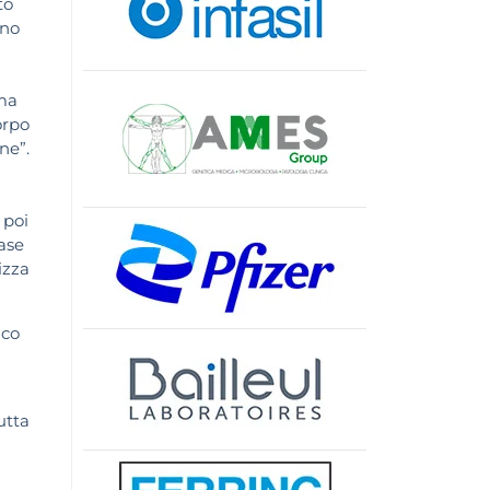
to
eno
 ma
orpo
ne”.
 poi
base
izza
ico
utta