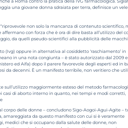
nche a Roma contro la pratica della IVG farmacologica. Sigla
ggia una giovane donna sdraiata per terra, definisce un vel
 “riprovevole non solo la mancanza di contenuto scientifico,
 affermano con forza che è ora di dire basta all’utilizzo del c
o, da quelli pseudo-scientifici alla pubblicità delle macchi
uto (Ivg) oppure in alternativa al cosiddetto ‘raschiamento’ in
ineano in una nota congiunta – è stato autorizzato dal 2009 e
istero ed Aifa) dopo il parere favorevole degli esperti ed in 
esi da decenni. È un manifesto terribile, non veritiero che util
nte sull’utilizzo maggiormente esteso del metodo farmacolog
i casi di aborto interno in quanto, nei tempi e modi corretti,
ne
, al corpo delle donne – concludono Sigo-Aogoi-Agui-Agite – t
ta, amareggiata da questo manifesto con cui si è veramente
i, medici che si occupano dalla salute delle donne, non