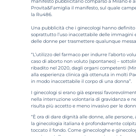
manifesto pubblicitario comparso a Milano e a
Provita&Famiglia il manifesto, sul quale campe
la Ru486.
Una pubblicità che i ginecologi hanno definito
soprattutto l’uso inaccettabile delle immagini e
delle donne per trasmettere qualunque messaggi
“L’utilizzo del farmaco per indurre l’aborto vol
caso di aborto non voluto (spontaneo) – sottol
ribadito nel 2020, dagli organi competenti (Min
alla esperienza clinica già ottenuta in molti Pa
in modo inaccettabile il corpo di una donna”.
I ginecologi si erano già espressi favorevolme
nella interruzione volontaria di gravidanza e ne
risulta più accetto e meno invasivo per le don
“È ora di dare dignità alle donne, alle persone
la ginecologia italiana è profondamente colpi
toccato il fondo. Come ginecologhe e ginecolog