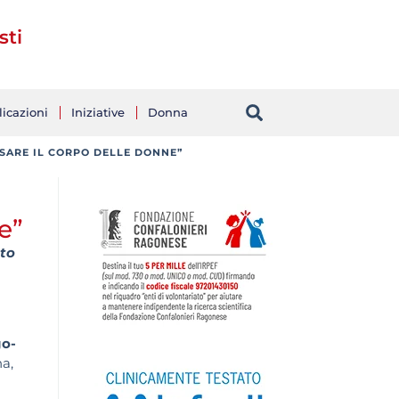
sti
icazioni
Iniziative
Donna
USARE IL CORPO DELLE DONNE”
e”
uto
go-
na,