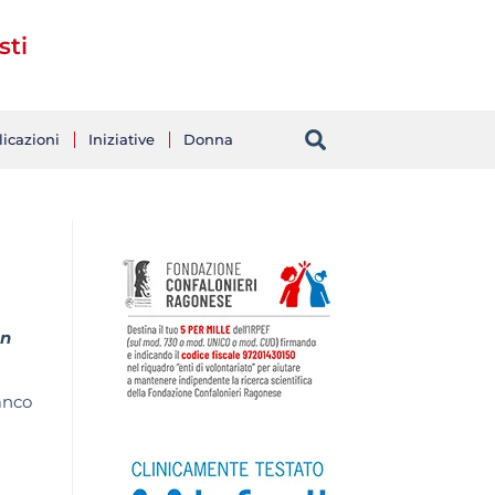
sti
icazioni
Iniziative
Donna
in
anco