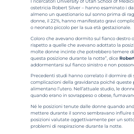
I ricercatori University of Utah School of Medic
ostetricia Robert Silver – hanno esaminato i d
almeno un questionario sul sonno prima di rag
donne, il 22%, hanno manifestato gravi compli
o neonato piccolo per la sua età gestazionale.
Coloro che avevano dormito sul fianco destro o
rispetto a quelle che avevano adottato la posizi
molte donne incinte che potrebbero temere di
questa posizione durante la notte”, dice
Robert
addormentarsi sul fianco sinistro e non posson
Precedenti studi hanno correlato il dormire di 
complicazioni della gravidanza poiché queste 
alimentano l’utero. Nell’attuale studio, le don
quando erano in sovrappeso o obese, fumavano
Né le posizioni tenute dalle donne quando anda
mettere durante il sonno sembravano influire su
posizioni valutate oggettivamente per un sotto
problemi di respirazione durante la notte.