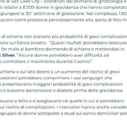
ine di Salt Lake City – coordinati dal primario di ginecologia e
ati relativi a 8.709 donne in gravidanza che hanno completat
giungere la 30° settimana di gestazione. Nel complesso, 1.90
cazioni come pressione pericolosamente alta, parto di feto m
 di schiena non avevano più probabilità di gravi complicazio
one sul fianco sinistro.
“Questi risultati dovrebbero rassicura
 far male al bambino dormendo di schiena o mettendosi in
 Silver
, “Alcune donne potrebbero aver difficoltà ad
o controllare il movimento durante il sonno”.
schiena o sul lato destro a un aumento del rischio di gravi
posizioni potrebbero comprimere i vasi sanguigni che
ne presentavano maggiori probabilità di gravi complicazioni
 o avevano ipertensione o diabete prima della gravidanza.
vano a letto o si svegliavano né quelle in cui si potrebbero
l rischio di complicazioni. I ricercatori hanno anche conside
gruppo di donne sottoposte a studi sul sonno domiciliari pe