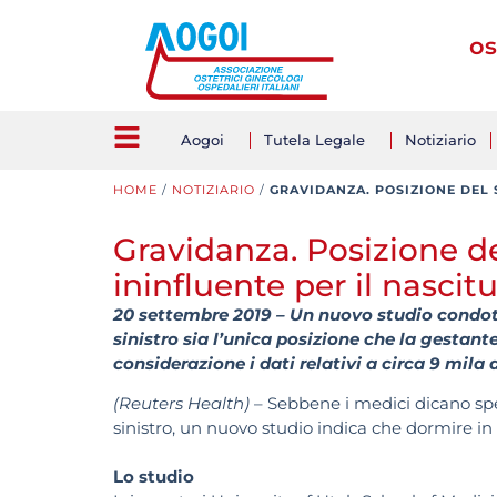
os
Aogoi
Tutela Legale
Notiziario
HOME
/
NOTIZIARIO
/
GRAVIDANZA. POSIZIONE DEL
Gravidanza. Posizione d
ininfluente per il nascit
20 settembre 2019 – Un nuovo studio condot
sinistro sia l’unica posizione che la gesta
considerazione i dati relativi a circa 9 mila
(Reuters Health)
– Sebbene i medici dicano spe
sinistro, un nuovo studio indica che dormire i
Lo studio