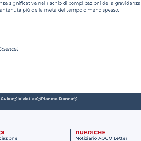
za significativa nel rischio di complicazioni della gravidanza
 mantenuta più della metà del tempo o meno spesso.
Science)
 Guida
Iniziative
Pianeta Donna
OI
RUBRICHE
ciazione
Notiziario AOGOILetter