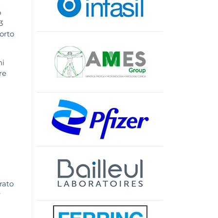
o
3
orto
ni
re
rato
r