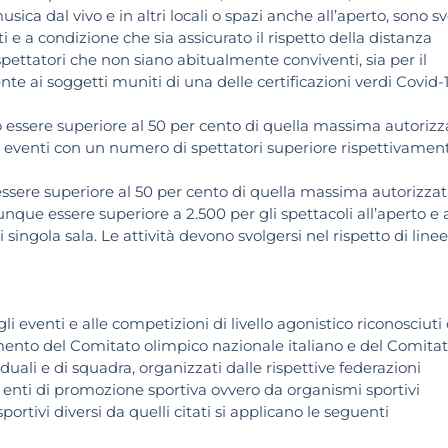
ica dal vivo e in altri locali o spazi anche all’aperto, sono sv
e a condizione che sia assicurato il rispetto della distanza
pettatori che non siano abitualmente conviventi, sia per il
te ai soggetti muniti di una delle certificazioni verdi Covid-1
 essere superiore al 50 per cento di quella massima autorizz
 di eventi con un numero di spettatori superiore rispettivamen
essere superiore al 50 per cento di quella massima autorizzat
ue essere superiore a 2.500 per gli spettacoli all’aperto e 
i singola sala. Le attività devono svolgersi nel rispetto di linee
li eventi e alle competizioni di livello agonistico riconosciuti 
ento del Comitato olimpico nazionale italiano e del Comita
iduali e di squadra, organizzati dalle rispettive federazioni
e, enti di promozione sportiva ovvero da organismi sportivi
portivi diversi da quelli citati si applicano le seguenti