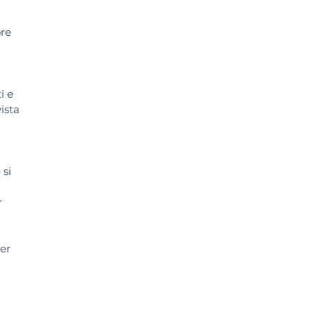
ore
i e
ista
 si
r
per