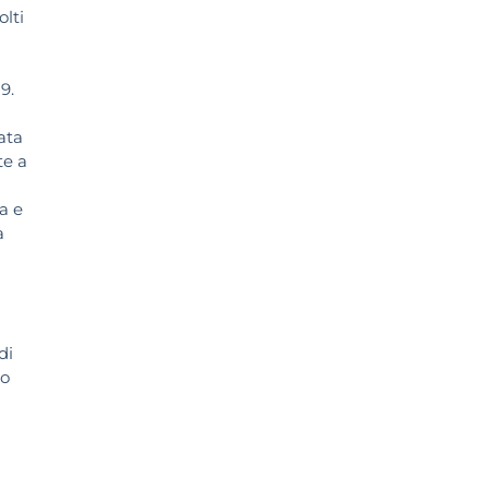
olti
9.
ata
te a
a e
a
di
to