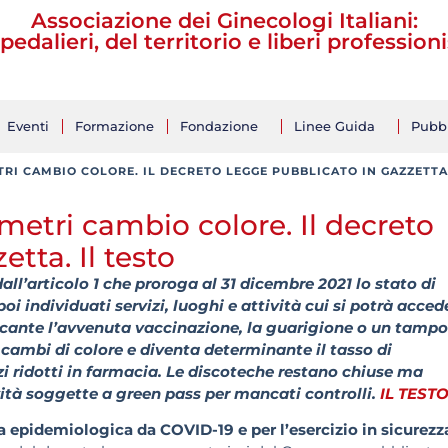
Associazione dei Ginecologi Italiani:
pedalieri, del territorio e liberi professioni
Eventi
Formazione
Fondazione
Linee Guida
Pubbl
RI CAMBIO COLORE. IL DECRETO LEGGE PUBBLICATO IN GAZZETTA.
metri cambio colore. Il decreto
tta. Il testo
 dall’articolo 1 che proroga al 31 dicembre 2021 lo stato di
i individuati servizi, luoghi e attività cui si potrà acced
ificante l’avvenuta vaccinazione, la guarigione o un tamp
cambi di colore e diventa determinante il tasso di
i ridotti in farmacia. Le discoteche restano chiuse ma
ività soggette a green pass per mancati controlli.
IL TEST
 epidemiologica da COVID-19 e per l’esercizio in sicurezz