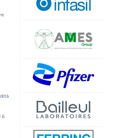
re
idità
l 6