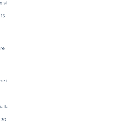
e si
 15
ore
he il
ialla
l 30