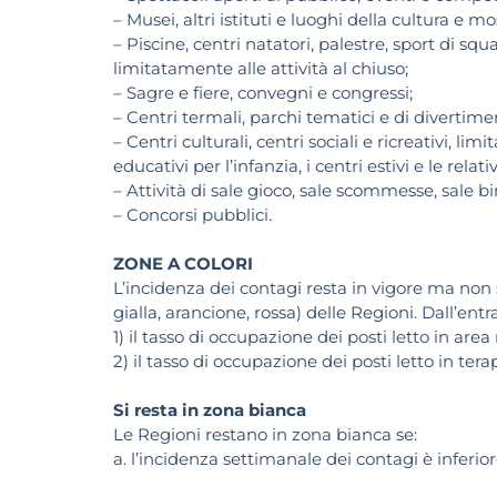
– Musei, altri istituti e luoghi della cultura e mo
– Piscine, centri natatori, palestre, sport di squ
limitatamente alle attività al chiuso;
– Sagre e fiere, convegni e congressi;
– Centri termali, parchi tematici e di divertime
– Centri culturali, centri sociali e ricreativi, li
educativi per l’infanzia, i centri estivi e le relati
– Attività di sale gioco, sale scommesse, sale b
– Concorsi pubblici.
ZONE A COLORI
L’incidenza dei contagi resta in vigore ma non sa
gialla, arancione, rossa) delle Regioni. Dall’ent
1) il tasso di occupazione dei posti letto in are
2) il tasso di occupazione dei posti letto in tera
Si resta in zona bianca
Le Regioni restano in zona bianca se:
a. l’incidenza settimanale dei contagi è inferi