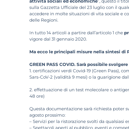
attività sociali ed economiche
”, questo il ti
sulla Gazzetta Ufficiale del 23 luglio con il qua
accedere in molte situazioni di vita sociale e 
delle Regioni.
In tutto 14 articoli a partire dall’articolo 1 che
pr
vigore dal 31 gennaio 2020.
Ma ecco le principali misure nella sintesi di 
GREEN PASS COVID. Sarà possibile svolgere al
1. certificazioni verdi Covid-19 (Green Pass),
Sars-CoV-2 (validità 9 mesi) o la guarigione dal
2. effettuazione di un test molecolare o antigen
48 ore)
Questa documentazione sarà richiesta poter svol
agosto prossimo:
– Servizi per la ristorazione svolti da qualsiasi
– Spettacoli aperti al pubblico, eventi e compet