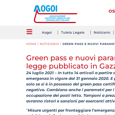
os
Aogoi
Tutela Legale
Notiziario
HOME
/
NOTIZIARIO
/
GREEN PASS E NUOVI PARAMET
Green pass e nuovi para
legge pubblicato in Gazze
24 luglio 2021 – In tutto 14 articoli a partire
emergenza in vigore dal 31 gennaio 2020. E po
solo se si è in possesso del green pass cert
negativo. Cambiano anche i parametri per i 
occupazione dei posti letto. Tamponi a prezz
avranno ristori e sanzioni per esercenti att
“
Misure urgenti per fronteggiare l’emergenza