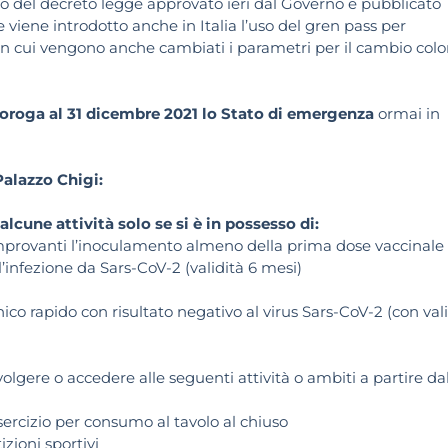
tolo del decreto legge approvato ieri dal Governo e pubblicato
le viene introdotto anche in Italia l’uso del gren pass per
con cui vengono anche cambiati i parametri per il cambio colo
oroga al 31 dicembre 2021 lo Stato di emergenza
ormai in
Palazzo Chigi:
cune attività solo se si è in possesso di:
 comprovanti l’inoculamento almeno della prima dose vaccinale
l’infezione da Sars-CoV-2 (validità 6 mesi)
ico rapido con risultato negativo al virus Sars-CoV-2 (con val
gere o accedere alle seguenti attività o ambiti a partire da
 esercizio per consumo al tavolo al chiuso
izioni sportivi