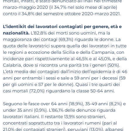
mortali, infatti, è stato denunciato all’Inail nel trimestre
marzo-maggio 2020 (il 34,7% nel solo mese di aprile)
contro il 34,8% del semestre ottobre 2020-marzo 2021.
L’identikit dei lavoratori contagiati per genere, età e
nazionalità.
L’82,8% dei morti sono uomini, ma la
maggioranza dei contagi (69,3%) riguarda le donne. La
quota delle lavoratrici supera quella dei lavoratori in tutte
le regioni a eccezione della Sicilia e della Campania, con
incidenze pari rispettivamente al 46,5% e al 45,0%, e della
Calabria, dove si riscontra una parità tra i generi (50%).
L’età media dei contagiati dall’inizio dell’epidemia è di 46
anni per entrambi i sessi e sale a 59 anni per i decessi (59
per gli uomini e 57 per le donne). Quasi i tre quarti dei
casi mortali (72,0%) riguardano la classe 50-64 anni.
Seguono le fasce over 64 anni (18,9%), 35-49 anni (8,2%) e
under 35 anni (0,9%). L’86,1% delle denunce riguarda
lavoratori italiani. Il restante 13,9% sono stranieri,
concentrati soprattutto tra i lavoratori rumeni (pari al
21,0% dei contagiati stranieri), peruviani (13,0%), albanesi