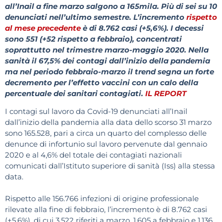
all’Inail a fine marzo salgono a 165mila. Più di sei su 10
denunciati nell’ultimo semestre. L’incremento
rispetto
al mese precedente
è di 8.762 casi (+5,6%). I decessi
sono 551 (+52 rispetto a febbraio), concentrati
soprattutto nel trimestre marzo-maggio 2020. Nella
sanità il 67,5% dei contagi dall’inizio della pandemia
ma nel periodo febbraio-marzo il trend segna un forte
decremento per l’effetto vaccini con un calo della
percentuale dei sanitari contagiati.
IL REPORT
I contagi sul lavoro da Covid-19 denunciati all’Inail
dall’inizio della pandemia alla data dello scorso 31 marzo
sono 165.528, pari a circa un quarto del complesso delle
denunce di infortunio sul lavoro pervenute dal gennaio
2020 e al 4,6% del totale dei contagiati nazionali
comunicati dall’Istituto superiore di sanità (Iss) alla stessa
data.
Rispetto alle 156.766 infezioni di origine professionale
rilevate alla fine di febbraio, l’incremento è di 8.762 casi
(+5,6%), di cui 3.522 riferiti a marzo, 1.605 a febbraio e 1.136