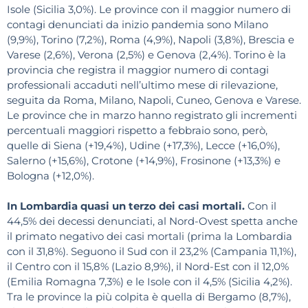
Isole (Sicilia 3,0%). Le province con il maggior numero di
contagi denunciati da inizio pandemia sono Milano
(9,9%), Torino (7,2%), Roma (4,9%), Napoli (3,8%), Brescia e
Varese (2,6%), Verona (2,5%) e Genova (2,4%). Torino è la
provincia che registra il maggior numero di contagi
professionali accaduti nell’ultimo mese di rilevazione,
seguita da Roma, Milano, Napoli, Cuneo, Genova e Varese.
Le province che in marzo hanno registrato gli incrementi
percentuali maggiori rispetto a febbraio sono, però,
quelle di Siena (+19,4%), Udine (+17,3%), Lecce (+16,0%),
Salerno (+15,6%), Crotone (+14,9%), Frosinone (+13,3%) e
Bologna (+12,0%).
In Lombardia quasi un terzo dei casi mortali.
Con il
44,5% dei decessi denunciati, al Nord-Ovest spetta anche
il primato negativo dei casi mortali (prima la Lombardia
con il 31,8%). Seguono il Sud con il 23,2% (Campania 11,1%),
il Centro con il 15,8% (Lazio 8,9%), il Nord-Est con il 12,0%
(Emilia Romagna 7,3%) e le Isole con il 4,5% (Sicilia 4,2%).
Tra le province la più colpita è quella di Bergamo (8,7%),