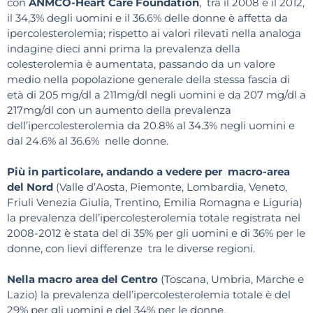
con
ANMCO-Heart Care Foundation
, tra il 2008 e il 2012,
il 34,3% degli uomini e il 36.6% delle donne è affetta da
ipercolesterolemia; rispetto ai valori rilevati nella analoga
indagine dieci anni prima la prevalenza della
colesterolemia è aumentata, passando da un valore
medio nella popolazione generale della stessa fascia di
età di 205 mg/dl a 211mg/dl negli uomini e da 207 mg/dl a
217mg/dl con un aumento della prevalenza
dell’ipercolesterolemia da 20.8% al 34.3% negli uomini e
dal 24.6% al 36.6% nelle donne.
Più in particolare, andando a vedere per macro-area
del Nord
(Valle d’Aosta, Piemonte, Lombardia, Veneto,
Friuli Venezia Giulia, Trentino, Emilia Romagna e Liguria)
la prevalenza dell’ipercolesterolemia totale registrata nel
2008-2012 è stata del di 35% per gli uomini e di 36% per le
donne, con lievi differenze tra le diverse regioni.
Nella macro area del Centro
(Toscana, Umbria, Marche e
Lazio) la prevalenza dell’ipercolesterolemia totale è del
29% per gli uomini e del 34% per le donne.