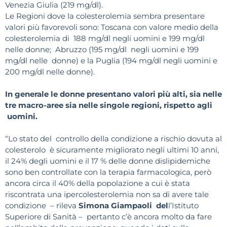
Venezia Giulia (219 mg/dl).
Le Regioni dove la colesterolemia sembra presentare
valori più favorevoli sono: Toscana con valore medio della
colesterolemia di 188 mg/dl negli uomini e 199 mg/dl
nelle donne; Abruzzo (195 mg/dl negli uomini e 199
mg/dl nelle donne) e la Puglia (194 mg/dl negli uomini e
200 mg/dl nelle donne).
In generale le donne presentano valori più alti, sia nelle
tre macro-aree sia nelle singole regioni, rispetto agli
uomini.
“Lo stato del controllo della condizione a rischio dovuta al
colesterolo è sicuramente migliorato negli ultimi 10 anni,
il 24% degli uomini e il 17 % delle donne dislipidemiche
sono ben controllate con la terapia farmacologica, però
ancora circa il 40% della popolazione a cui è stata
riscontrata una ipercolesterolemia non sa di avere tale
condizione – rileva
Simona Giampaoli
del
l’Istituto
Superiore di Sanità – pertanto c’è ancora molto da fare