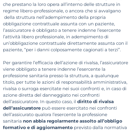
che prestano la loro opera all’interno delle strutture in
regime libero-professionale, o ancora che si avvalgano
della struttura nell’adempimento della propria
obbligazione contrattuale assunta con un paziente,
l’assicuratore è obbligato a tenere indenne l’esercente
l’attività libero professionale, in adempimento di
un’obbligazione contrattuale direttamente assunta con il
paziente, “per i danni colposamente cagionati a terzi”.
Per garantire l’efficacia dell’azione di rivalsa, l’assicuratore
viene obbligato a tenere indenne l’esercente la
professione sanitaria presso la struttura, a qualunque
titolo, per tutte le azioni di responsabilità amministrativa,
rivalsa o surroga esercitate nei suoi confronti e, in caso di
azione diretta del danneggiato nei confronti
dell’assicuratore. In questo caso, il
diritto di rivalsa
dell’assicuratore
può essere esercitato nei confronti
dell’assicurato qualora l’esercente la professione
sanitaria
non abbia regolarmente assolto all’obbligo
formativo e di aggiornamento
previsto dalla normativa