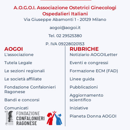
A.O.G.O.I. Associazione Ostetrici Ginecologi
Ospedalieri Italiani
Via Giuseppe Abamonti 1 - 20129 Milano
aogoi@aogoi.it
Tel. 02 29525380
P. IVA 09228020153
AOGOI
RUBRICHE
L'associazione
Notiziario AOGOILetter
Tutela Legale
Eventi e congressi
Le sezioni regionali
Formazione ECM (FAD)
Le società affiliate
Linee guida
Fondazione Confalonieri
Pubblicazioni
Ragonese
Aggiornamento
Bandi e concorsi
scientifico
Comunicati
Iniziative
Pianeta Donna AOGOI