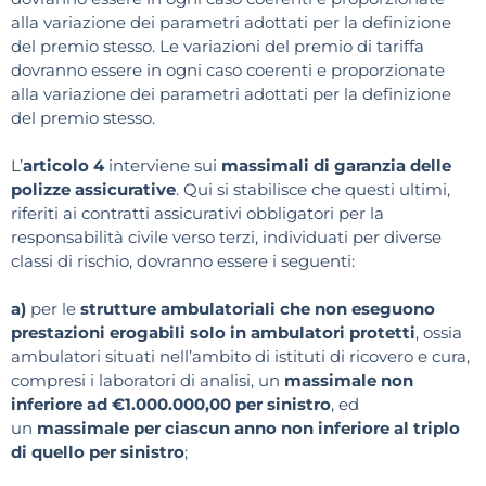
alla variazione dei parametri adottati per la definizione
del premio stesso. Le variazioni del premio di tariffa
dovranno essere in ogni caso coerenti e proporzionate
alla variazione dei parametri adottati per la definizione
del premio stesso.
L’
articolo 4
interviene sui
massimali di garanzia delle
polizze assicurative
. Qui si stabilisce che questi ultimi,
riferiti ai contratti assicurativi obbligatori per la
responsabilità civile verso terzi, individuati per diverse
classi di rischio, dovranno essere i seguenti:
a)
per le
strutture ambulatoriali che non eseguono
prestazioni erogabili solo in ambulatori protetti
, ossia
ambulatori situati nell’ambito di istituti di ricovero e cura,
compresi i laboratori di analisi, un
massimale non
inferiore ad €1.000.000,00 per sinistro
, ed
un
massimale per ciascun anno non inferiore al triplo
di quello per sinistro
;