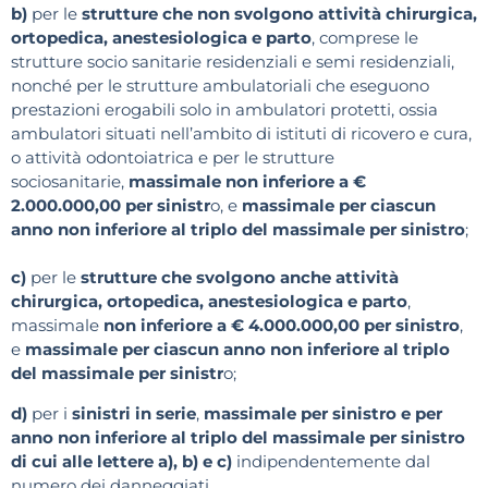
b)
per le
strutture che non svolgono attività chirurgica,
ortopedica, anestesiologica e parto
, comprese le
strutture socio sanitarie residenziali e semi residenziali,
nonché per le strutture ambulatoriali che eseguono
prestazioni erogabili solo in ambulatori protetti, ossia
ambulatori situati nell’ambito di istituti di ricovero e cura,
o attività odontoiatrica e per le strutture
sociosanitarie,
massimale non inferiore a €
2.000.000,00 per sinistr
o, e
massimale per ciascun
anno non inferiore al triplo del massimale per sinistro
;
c)
per le
strutture che svolgono anche attività
chirurgica, ortopedica, anestesiologica e parto
,
massimale
non inferiore a € 4.000.000,00 per sinistro
,
e
massimale per ciascun anno non inferiore al triplo
del massimale per sinistr
o;
d)
per i
sinistri in serie
,
massimale per sinistro e per
anno non inferiore al triplo del massimale per sinistro
di cui alle lettere a), b) e c)
indipendentemente dal
numero dei danneggiati.