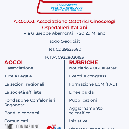
A.O.G.O.I. Associazione Ostetrici Ginecologi
Ospedalieri Italiani
Via Giuseppe Abamonti 1 - 20129 Milano
aogoi@aogoi.it
Tel. 02 29525380
P. IVA 09228020153
AOGOI
RUBRICHE
L'associazione
Notiziario AOGOILetter
Tutela Legale
Eventi e congressi
Le sezioni regionali
Formazione ECM (FAD)
Le società affiliate
Linee guida
Fondazione Confalonieri
Pubblicazioni
Ragonese
Aggiornamento
Bandi e concorsi
scientifico
Comunicati
Iniziative
Pianeta Donna AOGOI