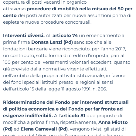
copertura di posti vacanti in organico
attraverso
procedure di mobilità nella misura del 50 per
cento
dei posti autorizzati per nuove assunzioni prima di
espletare nuove procedure concorsuali.
Interventi diversi.
All’
articolo 74
un emendamento a
prima firma
Donata Lenzi (Pd)
sancisce che alle
fondazioni bancarie viene riconosciuto, per l’anno 2017,
un contributo, sotto forma di credito d’imposta, pari al
100 per cento dei versamenti volontari eccedenti quanto
già previsto dalla normativa vigente effettuati,
nell’ambito della propria attività istituzionale, in favore
dei fondi speciali istituiti presso le regioni ai sensi
dell’articolo 15 della legge 11 agosto 1991, n. 266.
Rideterminazione del Fondo per interventi strutturali
di politica economica e del Fondo per far fronte ad
esigenze indifferibili.
All’
articolo 81
due proposte di
modificha a prima firma, rispettivamente,
Anna Miotto
(Pd)
ed
Elena Carnevali (Pd)
, vengono rivisti gli stati di
previsione del Ministero dell’economia e delle finanze,