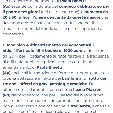
Un ulteriore emendamento di
Paola Binetti
(Ap)
estende poi la durata del
congedo obbligatorio per
il padre a tre giorni
(nel testo erano due), e
aumenta da
20 a 30 milioni l’onere derivante da queste misure
che
dovranno essere finanziate con la riduzione per il
medesimo anno del Fondo sociale per occupazione e
formazione.
Buono nido e rifinanziamento del voucher asili
nido.
All’
articolo 49
, il
buono di 1000 euro
, a decorrere
dal 2017, per il pagamento di rette relative alla frequenza
di asili nido pubblici e privati, viene esteso da un
emendamento di
Paola Binetti
(Ap)
anche all’introduzione di forme di supporto presso la
propria abitazione in favore dei
bambini al di sotto dei
tre anni, affetti da gravi patologie croniche
. Due
ulteriori emendamenti a prima firma
Ileana Piazzoni
(Pd)
dispongono poi che per il rilascio del buono dovrà
essere presentata idonea documentazione attestante
non più solo l’iscrizione ma anche la
frequenza
, e che tale
beneficio potrà essere riconosciuto a condizione che il