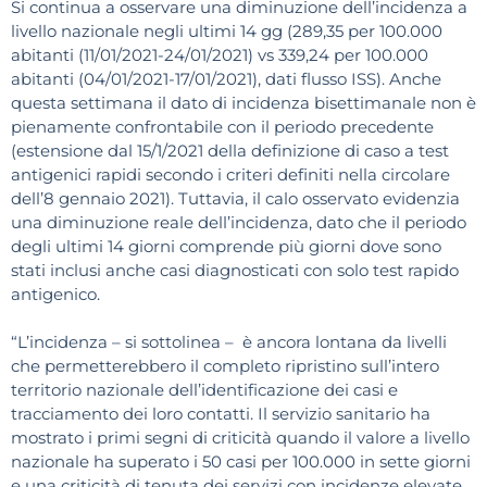
Si continua a osservare una diminuzione dell’incidenza a
livello nazionale negli ultimi 14 gg (289,35 per 100.000
abitanti (11/01/2021-24/01/2021) vs 339,24 per 100.000
abitanti (04/01/2021-17/01/2021), dati flusso ISS). Anche
questa settimana il dato di incidenza bisettimanale non è
pienamente confrontabile con il periodo precedente
(estensione dal 15/1/2021 della definizione di caso a test
antigenici rapidi secondo i criteri definiti nella circolare
dell’8 gennaio 2021). Tuttavia, il calo osservato evidenzia
una diminuzione reale dell’incidenza, dato che il periodo
degli ultimi 14 giorni comprende più giorni dove sono
stati inclusi anche casi diagnosticati con solo test rapido
antigenico.
“L’incidenza – si sottolinea – è ancora lontana da livelli
che permetterebbero il completo ripristino sull’intero
territorio nazionale dell’identificazione dei casi e
tracciamento dei loro contatti. Il servizio sanitario ha
mostrato i primi segni di criticità quando il valore a livello
nazionale ha superato i 50 casi per 100.000 in sette giorni
e una criticità di tenuta dei servizi con incidenze elevate.