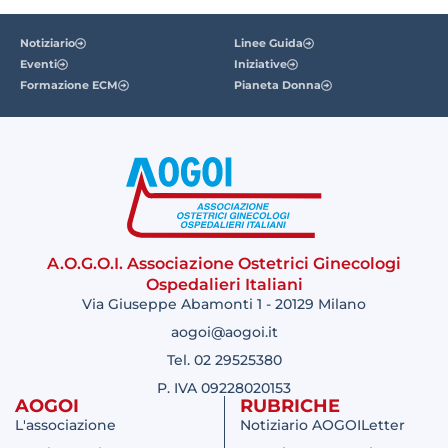
Notiziario
Linee Guida
Eventi
Iniziative
Formazione ECM
Pianeta Donna
A.O.G.O.I. Associazione Ostetrici Ginecologi
Ospedalieri Italiani
Via Giuseppe Abamonti 1 - 20129 Milano
aogoi@aogoi.it
Tel. 02 29525380
P. IVA 09228020153
AOGOI
RUBRICHE
L'associazione
Notiziario AOGOILetter