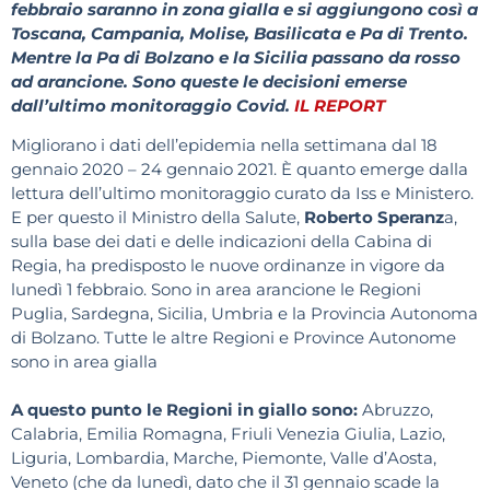
febbraio saranno in zona gialla e si aggiungono così a
Toscana, Campania, Molise, Basilicata e Pa di Trento.
Mentre la Pa di Bolzano e la Sicilia passano da rosso
ad arancione. Sono queste le decisioni emerse
dall’ultimo monitoraggio Covid.
IL REPORT
Migliorano i dati dell’epidemia nella settimana dal 18
gennaio 2020 – 24 gennaio 2021. È quanto emerge dalla
lettura dell’ultimo monitoraggio curato da Iss e Ministero.
E per questo il Ministro della Salute,
Roberto Speranz
a,
sulla base dei dati e delle indicazioni della Cabina di
Regia, ha predisposto le nuove ordinanze in vigore da
lunedì 1 febbraio. Sono in area arancione le Regioni
Puglia, Sardegna, Sicilia, Umbria e la Provincia Autonoma
di Bolzano. Tutte le altre Regioni e Province Autonome
sono in area gialla
A questo punto le Regioni in giallo sono:
Abruzzo,
Calabria, Emilia Romagna, Friuli Venezia Giulia, Lazio,
Liguria, Lombardia, Marche, Piemonte, Valle d’Aosta,
Veneto (che da lunedì, dato che il 31 gennaio scade la