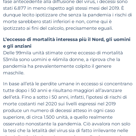
fase antecedente alla diffusione del virus, i decessi sono
stati 6.877 in meno rispetto agli stessi mesi del 2019. È
dunque lecito ipotizzare che senza la pandemia i rischi di
morte sarebbero stati inferiori e non, come qui è
ipotizzato ai fini del calcolo, precisamente eguali.
L’eccesso di mortalità interessa più il Nord, gli uomini
e gli anziani
Delle 99mila unità stimate come eccesso di mortalità
53mila sono uomini e 46mila donne, a riprova che la
pandemia ha prevalentemente colpito il genere
maschile.
In base all’età le perdite umane in eccesso si concentrano
tutte dopo i 50 anni e risultano maggiori all’avanzare
dell’età. Fino a sotto i 50 anni, infatti, l’ipotesi di rischi di
morte costanti nel 2020 sui livelli espressi nel 2019
produce un numero di decessi atteso in ogni caso
superiore, di circa 1.500 unità, a quello realmente
osservato nonostante la pandemia. Ciò avvalora non solo
la tesi che la letalità del virus sia di fatto irrilevante nelle