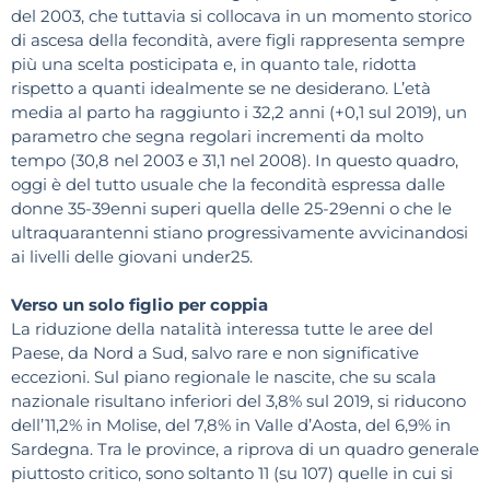
del 2003, che tuttavia si collocava in un momento storico
di ascesa della fecondità, avere figli rappresenta sempre
più una scelta posticipata e, in quanto tale, ridotta
rispetto a quanti idealmente se ne desiderano. L’età
media al parto ha raggiunto i 32,2 anni (+0,1 sul 2019), un
parametro che segna regolari incrementi da molto
tempo (30,8 nel 2003 e 31,1 nel 2008). In questo quadro,
oggi è del tutto usuale che la fecondità espressa dalle
donne 35-39enni superi quella delle 25-29enni o che le
ultraquarantenni stiano progressivamente avvicinandosi
ai livelli delle giovani under25.
Verso un solo figlio per coppia
La riduzione della natalità interessa tutte le aree del
Paese, da Nord a Sud, salvo rare e non significative
eccezioni. Sul piano regionale le nascite, che su scala
nazionale risultano inferiori del 3,8% sul 2019, si riducono
dell’11,2% in Molise, del 7,8% in Valle d’Aosta, del 6,9% in
Sardegna. Tra le province, a riprova di un quadro generale
piuttosto critico, sono soltanto 11 (su 107) quelle in cui si