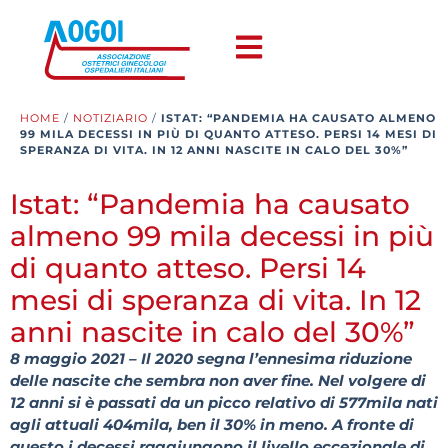
HOME
/
NOTIZIARIO
/
ISTAT: “PANDEMIA HA CAUSATO ALMENO
99 MILA DECESSI IN PIÙ DI QUANTO ATTESO. PERSI 14 MESI DI
SPERANZA DI VITA. IN 12 ANNI NASCITE IN CALO DEL 30%”
Istat: “Pandemia ha causato
almeno 99 mila decessi in più
di quanto atteso. Persi 14
mesi di speranza di vita. In 12
anni nascite in calo del 30%”
8 maggio 2021 – Il 2020 segna l’ennesima riduzione
delle nascite che sembra non aver fine. Nel volgere di
12 anni si è passati da un picco relativo di 577mila nati
agli attuali 404mila, ben il 30% in meno. A fronte di
questo i decessi raggiungono il livello eccezionale di