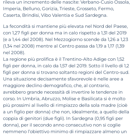
rileva un incremento delle nascite: Verbano-Cusio Ossola,
Imperia, Belluno, Gorizia, Trieste, Grosseto, Fermo,
Caserta, Brindisi, Vibo Valentia e Sud Sardegna.
La fecondità si mantiene più elevata nel Nord del Paese,
con 1,27 figli per donna ma in calo rispetto a 1,31 del 2019
(e a 1,44 del 2008). Nel Mezzogiorno scende da 1,26 a 1,23
(1,34 nel 2008) mentre al Centro passa da 1,19 a 1,17 (1,39
nel 2008).
La regione più prolifica è il Trentino-Alto Adige con 1,52
figli per donna, in calo da 1,57 del 2019. Sotto il livello di 1,2
figli per donna si trovano soltanto regioni del Centro-sud.
Una situazione decisamente sfavorevole è nelle aree a
maggiore declino demografico, che, al contrario,
avrebbero grande necessità di invertire le tendenze in
corso. In Umbria, Abruzzo, Molise e Basilicata si è molto
più prossimi al livello di rimpiazzo della sola madre (cioè
a un figlio per donna) che non, idealmente, a quello della
coppia di genitori (due figli). In Sardegna (0,95 figli per
donna), per il secondo anno consecutivo non si coglie
nemmeno l’obiettivo minimo di rimpiazzare almeno un