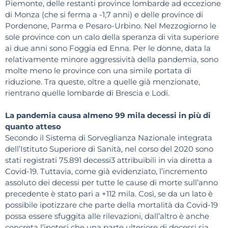
Piemonte, delle restanti province lombarde ad eccezione
di Monza (che si ferma a -1,7 anni) e delle province di
Pordenone, Parma e Pesaro-Urbino. Nel Mezzogiorno le
sole province con un calo della speranza di vita superiore
ai due anni sono Foggia ed Enna. Per le donne, data la
relativamente minore aggressività della pandemia, sono
molte meno le province con una simile portata di
riduzione. Tra queste, oltre a quelle già menzionate,
rientrano quelle lombarde di Brescia e Lodi.
La pandemia causa almeno 99 mila decessi in più di
quanto atteso
Secondo il Sistema di Sorveglianza Nazionale integrata
dell’Istituto Superiore di Sanità, nel corso del 2020 sono
stati registrati 75.891 decessi3 attribuibili in via diretta a
Covid-19. Tuttavia, come già evidenziato, l’incremento
assoluto dei decessi per tutte le cause di morte sull’anno
precedente è stato pari a +112 mila. Così, se da un lato è
possibile ipotizzare che parte della mortalità da Covid-19
possa essere sfuggita alle rilevazioni, dall’altro è anche
concreta l’ipotesi che una parte ulteriore di decessi sia