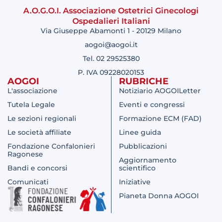
A.O.G.O.I. Associazione Ostetrici Ginecologi
Ospedalieri Italiani
Via Giuseppe Abamonti 1 - 20129 Milano
aogoi@aogoi.it
Tel. 02 29525380
P. IVA 09228020153
AOGOI
RUBRICHE
L'associazione
Notiziario AOGOILetter
Tutela Legale
Eventi e congressi
Le sezioni regionali
Formazione ECM (FAD)
Le società affiliate
Linee guida
Fondazione Confalonieri
Pubblicazioni
Ragonese
Aggiornamento
Bandi e concorsi
scientifico
Comunicati
Iniziative
Pianeta Donna AOGOI