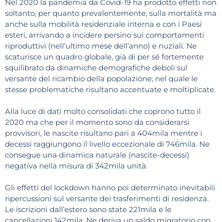
Nel 2020 la pandemia da Covid-19 ha prodotto effetti non
soltanto, per quanto prevalentemente, sulla mortalità ma
anche sulla mobilità residenziale interna e con i Paesi
esteri, arrivando a incidere persino sui comportamenti
riproduttivi (nell’ultimo mese dell’anno) e nuziali. Ne
scaturisce un quadro globale, già di per sé fortemente
squilibrato da dinamiche demografiche deboli sul
versante del ricambio della popolazione, nel quale le
stesse problematiche risultano accentuate e moltiplicate.
Alla luce di dati molto consolidati che coprono tutto il
2020 ma che per il momento sono da considerarsi
provvisori, le nascite risultano pari a 404mila mentre i
decessi raggiungono il livello eccezionale di 746mila. Ne
consegue una dinamica naturale (nascite-decessi)
negativa nella misura di 342mila unità.
Gli effetti del lockdown hanno poi determinato inevitabili
ripercussioni sul versante dei trasferimenti di residenza.
Le iscrizioni dall’estero sono state 221mila e le
cancellazioni 142mila. Ne deriva un saldo migratorio con