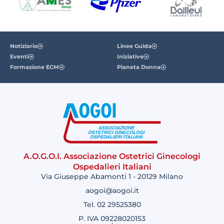
Notiziario
Linee Guida
Eventi
Iniziative
Formazione ECM
Pianeta Donna
A.O.G.O.I. Associazione Ostetrici Ginecologi
Ospedalieri Italiani
Via Giuseppe Abamonti 1 - 20129 Milano
aogoi@aogoi.it
Tel. 02 29525380
P. IVA 09228020153