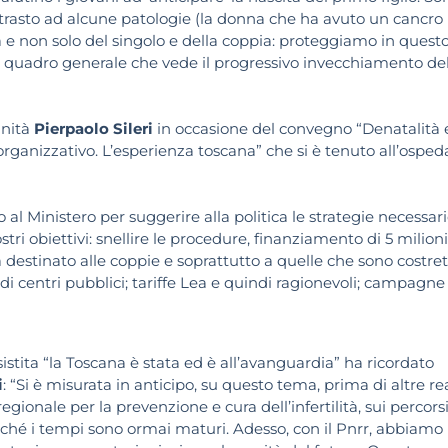
ntrasto ad alcune patologie (la donna che ha avuto un cancro
età e non solo del singolo e della coppia: proteggiamo in quest
un quadro generale che vede il progressivo invecchiamento de
anità
Pierpaolo Sileri
in occasione del convegno “Denatalità 
 organizzativo. L’esperienza toscana” che si è tenuto all’osped
co al Ministero per suggerire alla politica le strategie necessar
ostri obiettivi: snellire le procedure, finanziamento di 5 milioni
destinato alle coppie e soprattutto a quelle che sono costret
ne di centri pubblici; tariffe Lea e quindi ragionevoli; campagne
tita “la Toscana è stata ed è all’avanguardia” ha ricordato
i
: “Si è misurata in anticipo, su questo tema, prima di altre re
gionale per la prevenzione e cura dell’infertilità, sui percorsi
erché i tempi sono ormai maturi. Adesso, con il Pnrr, abbiamo