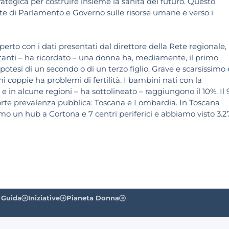
tegica per costruire insieme la sanità del futuro. Questo
 di Parlamento e Governo sulle risorse umane e verso i
perto con i dati presentati dal direttore della Rete regionale,
astanti – ha ricordato – una donna ha, mediamente, il primo
tesi di un secondo o di un terzo figlio. Grave e scarsissimo è
i coppie ha problemi di fertilità. I bambini nati con la
 e in alcune regioni – ha sottolineato – raggiungono il 10%. Il
 forte prevalenza pubblica: Toscana e Lombardia. In Toscana
mo un hub a Cortona e 7 centri periferici e abbiamo visto 3.
 Guida
Iniziative
Pianeta Donna