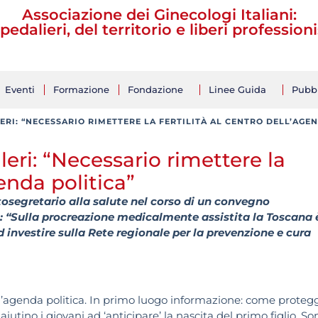
Associazione dei Ginecologi Italiani:
pedalieri, del territorio e liberi professioni
Eventi
Formazione
Fondazione
Linee Guida
Pubbl
LERI: “NECESSARIO RIMETTERE LA FERTILITÀ AL CENTRO DELL’AGE
ileri: “Necessario rimettere la
genda politica”
ttosegretario alla salute nel corso di un convegno
i: “Sulla procreazione medicalmente assistita la Toscana 
investire sulla Rete regionale per la prevenzione e cura
dell’agenda politica. In primo luogo informazione: come proteg
 aiutino i giovani ad ‘anticipare’ la nascita del primo figlio. So