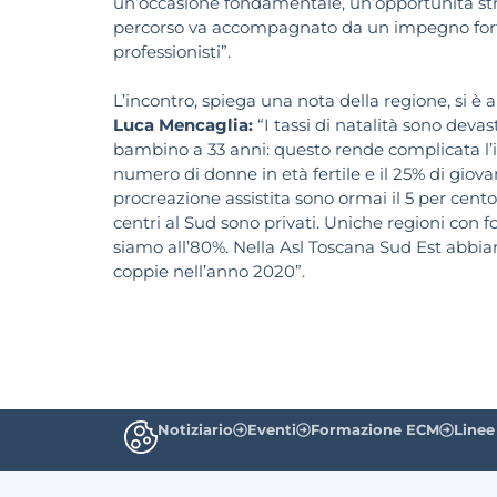
un’occasione fondamentale, un’opportunità stra
percorso va accompagnato da un impegno forte
professionisti”.
L’incontro, spiega una nota della regione, si è a
Luca Mencaglia:
“I tassi di natalità sono dev
bambino a 33 anni: questo rende complicata l’ipo
numero di donne in età fertile e il 25% di giovan
procreazione assistita sono ormai il 5 per cento
centri al Sud sono privati. Uniche regioni con
siamo all’80%. Nella Asl Toscana Sud Est abbia
coppie nell’anno 2020”.
Notiziario
Eventi
Formazione ECM
Linee