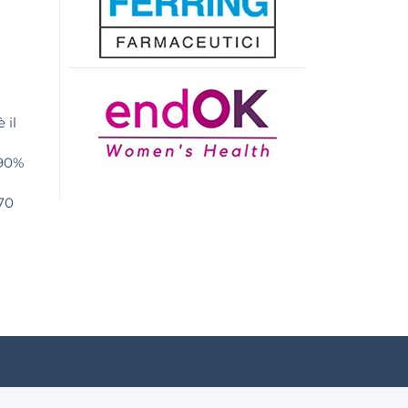
 il
 90%
270