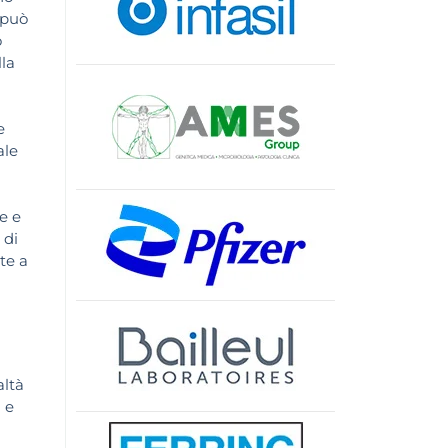
 può
o
lla
e
ale
ie e
 di
te a
altà
 e