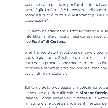
poi necessarie politiche per l’ambiente nel co
avere figli). La fertilità è benessere della soci
modo il futuro di tutti. E questo tanto più in 
popolazione”.
È quanto ha affermato il sottosegretario alla s
infertilità: la rete clinica diffusa come modello
“Le Fratte” di Cortona.
Sileri ha ricordato l’istituzione del tavolo tecni
che si è già riunito 3 volte in un solo mese. “I n
euro per la procreazione medicalmente assista 
ricorrere a servizi in altre regioni; realizzazio
sociali di informazione”.
Sul tema della procreazione medicalmente assis
l’assessore al diritto alla salute,
Simone Bezzin
italiane. Continueremo ad investire sulla Rete re
mi auguro che questi siano inseriti nei Lea, p