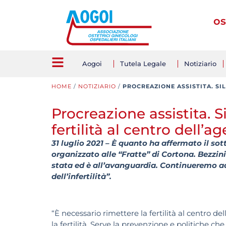
os
Aogoi
Tutela Legale
Notiziario
HOME
/
NOTIZIARIO
/
PROCREAZIONE ASSISTITA. SI
Procreazione assistita. S
fertilità al centro dell’a
31 luglio 2021 – È quanto ha affermato il so
organizzato alle “Fratte” di Cortona. Bezzin
stata ed è all’avanguardia. Continueremo ad 
dell’infertilità”.
“È necessario rimettere la fertilità al centro 
la fertilità. Serve la prevenzione e politiche che