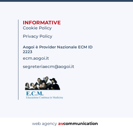
INFORMATIVE
Cookie Policy
Privacy Policy
Aogoi è Provider Nazionale ECM ID
2223
ecm.aogoi.it
segreteriaecm@aogoi.it
web agency
av
communication