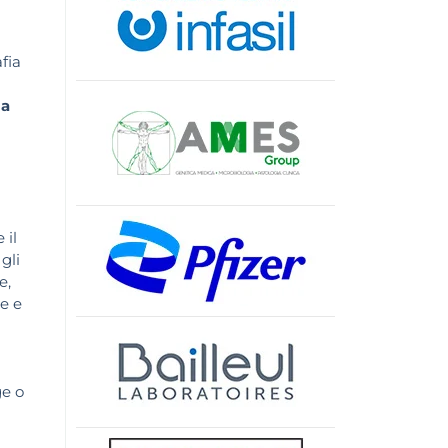
fia
la
 il
gli
e,
e e
ge o