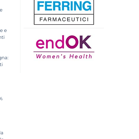
re
ne e
nti
gna:
ti
5%
la