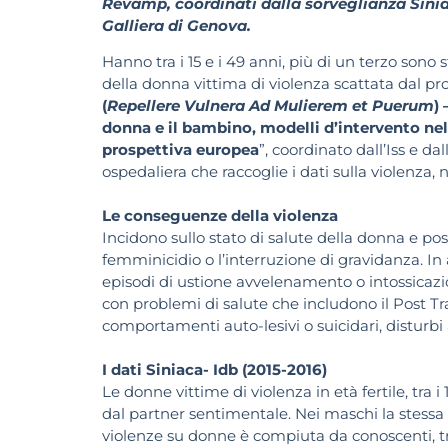
Revamp, coordinati dalla sorveglianza Siniac
Galliera di Genova.
Hanno tra i 15 e i 49 anni, più di un terzo sono 
della donna vittima di violenza scattata dal pr
(
Repellere Vulnera Ad Mulierem et Puerum
)
donna e il bambino, modelli d’intervento nelle
prospettiva europea
”, coordinato dall’Iss e d
ospedaliera che raccoglie i dati sulla violenza,
Le conseguenze della violenza
Incidono sullo stato di salute della donna e pos
femminicidio o l’interruzione di gravidanza. In 
episodi di ustione avvelenamento o intossicazion
con problemi di salute che includono il Post Tr
comportamenti auto-lesivi o suicidari, disturbi 
I dati Siniaca- Idb (2015-2016)
Le donne vittime di violenza in età fertile, tra 
dal partner sentimentale. Nei maschi la stessa ca
violenze su donne è compiuta da conoscenti, tra