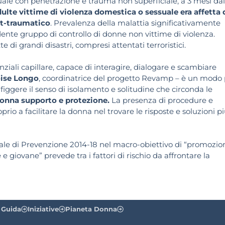
suale con penetrazione e trauma non superficiale, a 3 mesi dal
dulte vittime di violenza domestica o sessuale era affetta 
st-traumatico
. Prevalenza della malattia significativamente
ondente gruppo di controllo di donne non vittime di violenza.
e di grandi disastri, compresi attentati terroristici.
enziali capillare, capace di interagire, dialogare e scambiare
oise Longo
, coordinatrice del progetto Revamp – è un modo 
iggere il senso di isolamento e solitudine che circonda le
 donna supporto e protezione.
La presenza di procedure e
roprio a facilitare la donna nel trovare le risposte e soluzioni p
ale di Prevenzione 2014-18 nel macro-obiettivo di “promozio
giovane” prevede tra i fattori di rischio da affrontare la
 Guida
Iniziative
Pianeta Donna