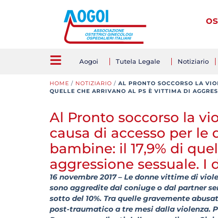
os
Aogoi
Tutela Legale
Notiziario
HOME
/
NOTIZIARIO
/
AL PRONTO SOCCORSO LA VIOL
QUELLE CHE ARRIVANO AL PS È VITTIMA DI AGGRES
Al Pronto soccorso la vi
causa di accesso per le
bambine: il 17,9% di quel
aggressione sessuale. I d
16 novembre 2017 – Le donne vittime di violenza
sono aggredite dal coniuge o dal partner sen
sotto del 10%. Tra quelle gravemente abusate
post-traumatico a tre mesi dalla violenza. P