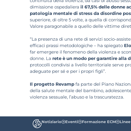
continuità della violenza, da casi di abuso ses
dimissione ospedaliera
il 67,5% delle donne a
patologia mentale di stress da disordine po
superiore, di oltre 5 volte, a quella di corrisp
Valore paragonabile a quello delle vittime dirett
“La presenza di una rete di servizi socio-assist
efficaci prassi metodologiche – ha spiegato
El
far emergere il fenomeno della violenza e sconf
donne. La
rete è un modo per garantire alla
protocolli condivisi a livello territoriale serve p
adeguate per sé e per i propri figli”.
Il progetto Revamp
fa parte del Piano Nazion
della salute mentale del bambino, adolescente e 
violenza sessuale, l’abuso e la trascuratezza.
Notiziario
Eventi
Formazione ECM
Linee