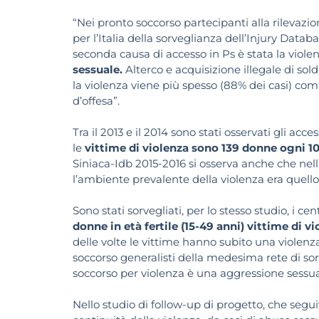
“Nei pronto soccorso partecipanti alla rilevazi
per l’Italia della sorveglianza dell’Injury Datab
seconda causa di accesso in Ps è stata la viole
sessuale.
Alterco e acquisizione illegale di sol
la violenza viene più spesso (88% dei casi) com
d’offesa”.
Tra il 2013 e il 2014 sono stati osservati gli a
le
vittime di violenza sono 139 donne ogni 100
Siniaca-Idb 2015-2016 si osserva anche che nell
l’ambiente prevalente della violenza era quello 
Sono stati sorvegliati, per lo stesso studio, i cen
donne in età fertile (15-49 anni) vittime di v
delle volte le vittime hanno subito una violenza
soccorso generalisti della medesima rete di sorv
soccorso per violenza è una aggressione sessua
Nello studio di follow-up di progetto, che segui