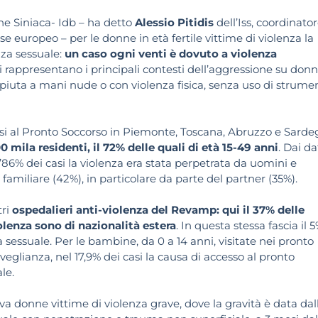
one Siniaca- Idb – ha detto
Alessio Pitidis
dell’Iss, coordinato
ase europeo – per le donne in età fertile vittime di violenza la
nza sessuale:
un caso ogni venti è dovuto a violenza
di rappresentano i principali contesti dell’aggressione su don
piuta a mani nude o con violenza fisica, senza uso di strume
ccessi al Pronto Soccorso in Piemonte, Toscana, Abruzzo e Sarde
 mila residenti, il 72% delle quali di età 15-49 anni
. Dai da
’86% dei casi la violenza era stata perpetrata da uomini e
familiare (42%), in particolare da parte del partner (35%).
tri
ospedalieri anti-violenza del Revamp: qui il 37% delle
iolenza sono di nazionalità estera
. In questa stessa fascia il 
 sessuale. Per le bambine, da 0 a 14 anni, visitate nei pronto
eglianza, nel 17,9% dei casi la causa di accesso al pronto
le.
va donne vittime di violenza grave, dove la gravità è data dal