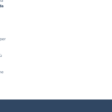
la
da
per
iù
ne