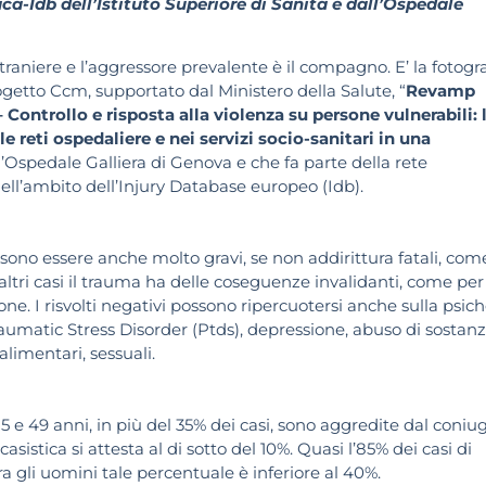
a-Idb dell’Istituto Superiore di Sanità e dall’Ospedale
straniere e l’aggressore prevalente è il compagno. E’ la fotogra
ogetto Ccm, supportato dal Ministero della Salute, “
Revamp
 – Controllo e risposta alla violenza su persone vulnerabili: 
 reti ospedaliere e nei servizi socio-sanitari in una
all’Ospedale Galliera di Genova e che fa parte della rete
 nell’ambito dell’Injury Database europeo (Idb).
sono essere anche molto gravi, se non addirittura fatali, come
altri casi il trauma ha delle coseguenze invalidanti, come per 
e. I risvolti negativi possono ripercuotersi anche sulla psich
aumatic Stress Disorder (Ptds), depressione, abuso di sostanz
alimentari, sessuali.
i 15 e 49 anni, in più del 35% dei casi, sono aggredite dal coniu
sistica si attesta al di sotto del 10%. Quasi l’85% dei casi di
 gli uomini tale percentuale è inferiore al 40%.