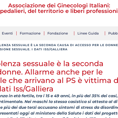
Associazione dei Ginecologi Italiani:
pedalieri, del territorio e liberi professioni
Eventi
Formazione
Fondazione
Linee Guida
Pubbl
ENZA SESSUALE È LA SECONDA CAUSA DI ACCESSO PER LE DONNE. 
SIONE SESSUALE. I DATI ISS/GALLIERA
olenza sessuale è la seconda
 donne. Allarme anche per le
le che arrivano al PS è vittima d
ati Iss/Galliera
 in età fertile, tra i 15 e 49 anni, in più del 35% dei casi,
timentale. Nei maschi la stessa casistica si attesta al di
 più dei due terzi accusano sintomi di stress da disordin
resentati oggi al ministero della Salute i dati del proget