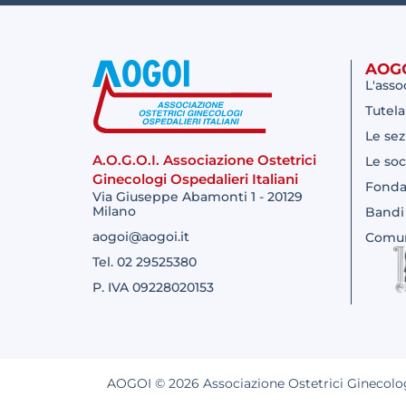
AOG
L'asso
Tutela
Le sez
A.O.G.O.I. Associazione Ostetrici
Le soc
Ginecologi Ospedalieri Italiani
Fonda
Via Giuseppe Abamonti 1 - 20129
Milano
Bandi
aogoi@aogoi.it
Comun
Tel. 02 29525380
P. IVA 09228020153
AOGOI © 2026 Associazione Ostetrici Ginecologi