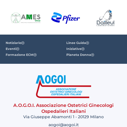
Notiziario
Linee Guida
Eventi
Iniziative
Formazione ECM
Pianeta Donna
A.O.G.O.I. Associazione Ostetrici Ginecologi
Ospedalieri Italiani
Via Giuseppe Abamonti 1 - 20129 Milano
aogoi@aogoi.it