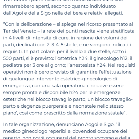
rimarrebbero aperti, secondo quanto individuato
dall’Agoi e della Sigo nella delibera e relativi allegati.
“Con la deliberazione – si spiega nel ricorso presentato al
Tar del Veneto – la rete dei punti nascita viene stratificata
in 4 livelli di intensità di cure, in ragione dei volumi dei
parti, declinati con 2-3-4-5 stelle, e ne vengono indicati i
requisiti. In particolare, per il livello a due stelle, sotto i
500 parti, si è previsto: l’ostetrica h24; il ginecologo h12; il
pediatra per 3 ore al giorno; l’anestesista h24. Nei requisiti
operativi non è pero previsto di ‘garantire l’effettuazione
di qualunque intervento ostetrico-ginecologico di
emergenza; con una sala operatoria che deve essere
sempre pronta e disponibile h24 per le emergenze
ostetriche nel blocco travaglio parto, un blocco travaglio-
parto e degenza puerperale e neonatale nello stesso
piano’, così come prescritto dalla normazione statale”.
In tale organizzazione, denunciano Aogoi e Sigo, “il
medico ginecologo reperibile, dovendosi occupare del
reparto, non potrà occuparsi del pronto soccorso e della