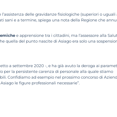
 l’assistenza delle gravidanze fisiologiche (superiori o uguali 
ti sani e a termine, spiega una nota della Regione che annu
olemiche
e apprensione tra i cittadini, ma l’assessore alla Salu
che quella del punto nascite di Asiago era solo una sospensio
detto a settembre 2020 -, e ha già avuto la deroga ai paramet
olo per la persistente carenza di personale alla quale stiamo
onibili. Confidiamo ad esempio nel prossimo concorso di Azien
 Asiago le figure professionali necessarie”.