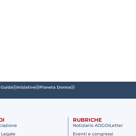
 Guida
Iniziative
Pianeta Donna
OI
RUBRICHE
ciazione
Notiziario AOGOILetter
 Legale
Eventi e congressi