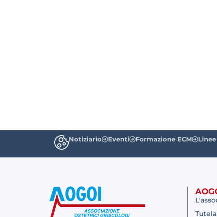
Notiziario
Eventi
Formazione ECM
Linee
AOG
L'asso
Tutela