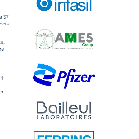
a 37
ncia
te
,
ne
ri
da