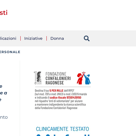
sti
icazioni
Iniziative
Donna
PERSONALE
a
e
e a
e
ento