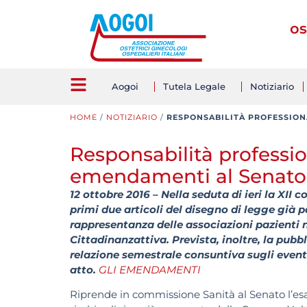
os
Aogoi
Tutela Legale
Notiziario
HOME
/
NOTIZIARIO
/
RESPONSABILITÀ PROFESSION
Responsabilità professi
emendamenti al Senato
12 ottobre 2016 – Nella seduta di ieri la XI
primi due articoli del disegno di legge già 
rappresentanza delle associazioni pazienti n
Cittadinanzattiva. Prevista, inoltre, la pubb
relazione semestrale consuntiva sugli eventi
atto.
GLI EMENDAMENTI
Riprende in commissione Sanità al Senato l’esa