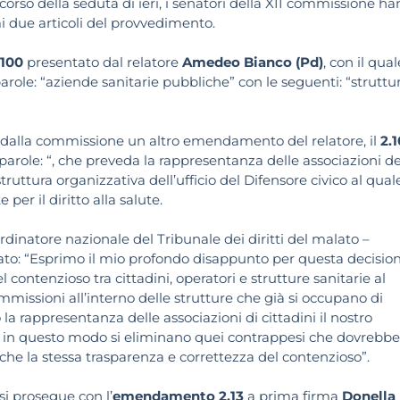
corso della seduta di ieri, i senatori della XII commissione h
i due articoli del provvedimento.
100
presentato dal relatore
Amedeo Bianco (Pd)
, con il qual
arole: “aziende sanitarie pubbliche” con le seguenti: “struttu
era dalla commissione un altro emendamento del relatore, il
2.
arole: “, che preveda la rappresentanza delle associazioni de
truttura organizzativa dell’ufficio del Difensore civico al qual
per il diritto alla salute.
dinatore nazionale del Tribunale dei diritti del malato –
ato: “Esprimo il mio profondo disappunto per questa decision
ontenzioso tra cittadini, operatori e strutture sanitarie al
ommissioni all’interno delle strutture che già si occupano di
 rappresentanza delle associazioni di cittadini il nostro
e in questo modo si eliminano quei contrappesi che dovrebbe
nche la stessa trasparenza e correttezza del contenzioso”.
si prosegue con l’
emendamento 2.13
a prima firma
Donella