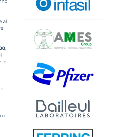
anno
e al
re
100
,
i
e le
e.
ro