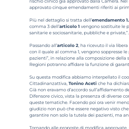
rischio clinico già approvato dalla Camera. Nel 
approvato cinque emendamenti riferiti ai prim
Più nel dettaglio si tratta dell’
emendamento 1.
comma 3 dell’
articolo 1
vengono sostituite le p
sanitarie e sociosanitarie, pubbliche e private,”.
Passando all’
articolo 2
, ha ricevuto il via lib
con il quale al comma 1, vengono soppresse le p
pazienti”, in relazione alla composizione della s
Regioni potranno affidare la funzione di garante 
Su questa modifica abbiamo interpellato il coor
Cittadinanzattiva,
Tonino Aceti
che ha dichiar
Già non eravamo d’accordo sull’affidamento del c
Difensore civico, vista la presenza di diverse c
queste tematiche. Facendo poi ora venir meno la
giudizio non può che essere negativo visto ch
garantire non solo la tutela dei pazienti, ma a
Tornando alle proposte di modifica approvate, 