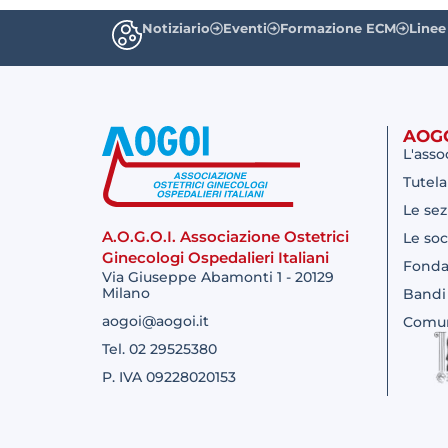
Notiziario
Eventi
Formazione ECM
Linee
AOG
L'asso
Tutela
Le sez
A.O.G.O.I. Associazione Ostetrici
Le soc
Ginecologi Ospedalieri Italiani
Fonda
Via Giuseppe Abamonti 1 - 20129
Milano
Bandi
aogoi@aogoi.it
Comun
Tel. 02 29525380
P. IVA 09228020153