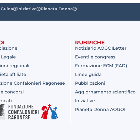
 Guida
Iniziative
Pianeta Donna
OI
RUBRICHE
ciazione
Notiziario AOGOILetter
 Legale
Eventi e congressi
ioni regionali
Formazione ECM (FAD)
ietà affiliate
Linee guida
zione Confalonieri Ragonese
Pubblicazioni
 e concorsi
Aggiornamento scientifico
icati
Iniziative
Pianeta Donna AOGOI