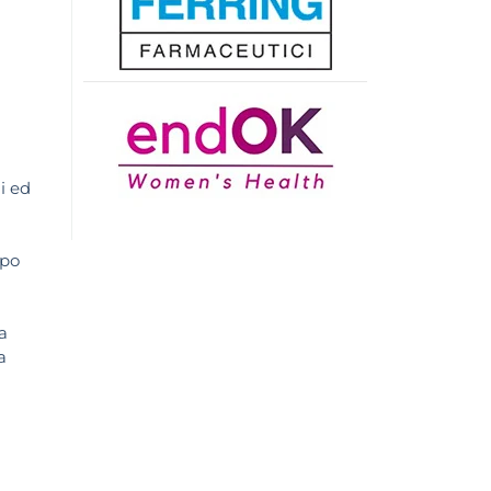
i ed
opo
a
a