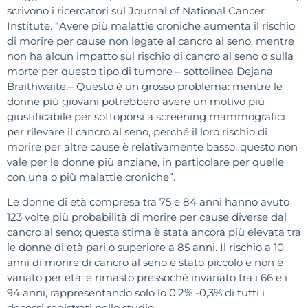
scrivono i ricercatori sul Journal of National Cancer
Institute. “Avere più malattie croniche aumenta il rischio
di morire per cause non legate al cancro al seno, mentre
non ha alcun impatto sul rischio di cancro al seno o sulla
morte per questo tipo di tumore – sottolinea Dejana
Braithwaite,– Questo è un grosso problema: mentre le
donne più giovani potrebbero avere un motivo più
giustificabile per sottoporsi a screening mammografici
per rilevare il cancro al seno, perché il loro rischio di
morire per altre cause è relativamente basso, questo non
vale per le donne più anziane, in particolare per quelle
con una o più malattie croniche”.
Le donne di età compresa tra 75 e 84 anni hanno avuto
123 volte più probabilità di morire per cause diverse dal
cancro al seno; questa stima è stata ancora più elevata tra
le donne di età pari o superiore a 85 anni. Il rischio a 10
anni di morire di cancro al seno è stato piccolo e non è
variato per età; è rimasto pressoché invariato tra i 66 e i
94 anni, rappresentando solo lo 0,2% -0,3% di tutti i
decessi registrati nello studio.