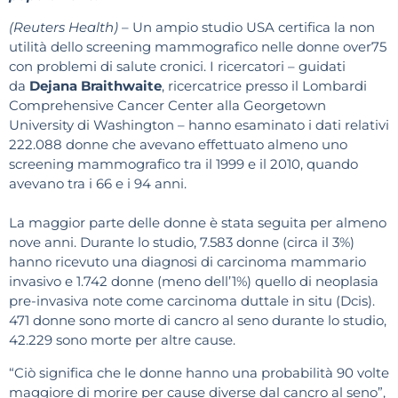
(Reuters Health)
– Un ampio studio USA certifica la non
utilità dello screening mammografico nelle donne over75
con problemi di salute cronici. I ricercatori – guidati
da
Dejana Braithwaite
, ricercatrice presso il Lombardi
Comprehensive Cancer Center alla Georgetown
University di Washington – hanno esaminato i dati relativi
222.088 donne che avevano effettuato almeno uno
screening mammografico tra il 1999 e il 2010, quando
avevano tra i 66 e i 94 anni.
La maggior parte delle donne è stata seguita per almeno
nove anni. Durante lo studio, 7.583 donne (circa il 3%)
hanno ricevuto una diagnosi di carcinoma mammario
invasivo e 1.742 donne (meno dell’1%) quello di neoplasia
pre-invasiva note come carcinoma duttale in situ (Dcis).
471 donne sono morte di cancro al seno durante lo studio,
42.229 sono morte per altre cause.
“Ciò significa che le donne hanno una probabilità 90 volte
maggiore di morire per cause diverse dal cancro al seno”,