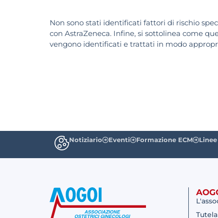
Non sono stati identificati fattori di rischio spe
con AstraZeneca. Infine, si sottolinea come que
vengono identificati e trattati in modo appropr
Notiziario
Eventi
Formazione ECM
Linee
AOG
L'asso
Tutela