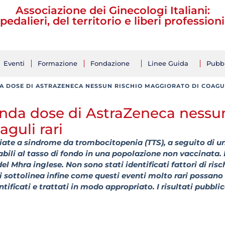
Associazione dei Ginecologi Italiani:
pedalieri, del territorio e liberi professioni
Eventi
Formazione
Fondazione
Linee Guida
Pubbl
A DOSE DI ASTRAZENECA NESSUN RISCHIO MAGGIORATO DI COAGU
onda dose di AstraZeneca nessu
aguli rari
ociate a sindrome da trombocitopenia (TTS), a seguito di u
li al tasso di fondo in una popolazione non vaccinata. 
del Mhra inglese. Non sono stati identificati fattori di risc
Si sottolinea infine come questi eventi molto rari possano
ificati e trattati in modo appropriato. I risultati pubblic