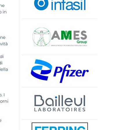
one
o in
one
vità
di
di
ella
. I
iorni
e