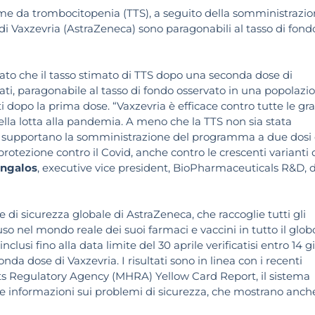
ome da trombocitopenia (TTS), a seguito della somministrazi
di Vaxzevria (AstraZeneca) sono paragonabili al tasso di fond
ato che il tasso stimato di TTS dopo una seconda dose di
inati, paragonabile al tasso di fondo osservato in una popolazi
ti dopo la prima dose. “Vaxzevria è efficace contro tutte le gra
lla lotta alla pandemia. A meno che la TTS non sia stata
ati supportano la somministrazione del programma a due dosi 
protezione contro il Covid, anche contro le crescenti varianti 
ngalos
, executive vice president, BioPharmaceuticals R&D, d
e di sicurezza globale di AstraZeneca, che raccoglie tutti gli
o nel mondo reale dei suoi farmaci e vaccini in tutto il globo
inclusi fino alla data limite del 30 aprile verificatisi entro 14 g
da dose di Vaxzevria. I risultati sono in linea con i recenti
ts Regulatory Agency (MHRA) Yellow Card Report, il sistema
lle informazioni sui problemi di sicurezza, che mostrano anch