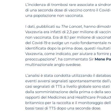
L’incidenza di trombosi rare associate a sindr
di una seconda dose di vaccino contro il Covid 
una popolazione non vaccinata.
I dati, pubblicati su
The Lancet
, hanno dimostr
Vaxzevria era infatti di 2,3 per milione di vacc
non vaccinata. Era di 8,1 per milione di vaccina
del Covid-19 e svolge un ruolo fondamentale ne
identificata dopo la prima dose, questi risult
Vaxzevria, come indicato, per aiutare a fornire 
preoccupazione”, ha commentato Sir
Mene Pa
multinazionale anglo-svedese.
L’analisi è stata condotta utilizzando il databas
eventi avversi segnalati spontaneamente dall’us
casi segnalati di TTS a livello globale sono stati 
dalla somministrazione della prima o della secon
rapporti del Medicines and Healthcare Produc
britannico per la raccolta e il monitoraggio de
bassi tassi di TTS dopo una seconda dose.