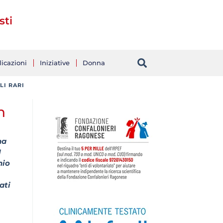
sti
icazioni
Iniziative
Donna
LI RARI
n
na
I
hio
ati