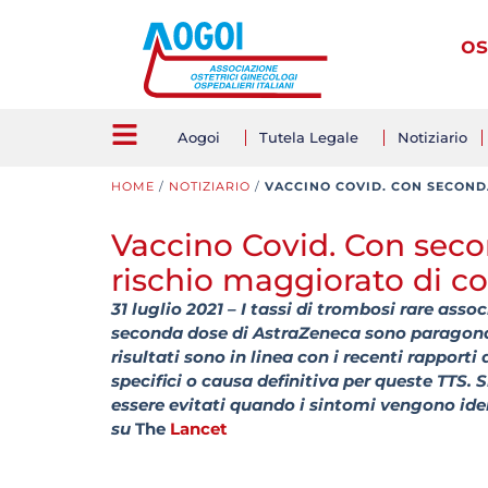
os
Aogoi
Tutela Legale
Notiziario
HOME
/
NOTIZIARIO
/
VACCINO COVID. CON SECOND
Vaccino Covid. Con sec
rischio maggiorato di co
31 luglio 2021 – I tassi di trombosi rare ass
seconda dose di AstraZeneca sono paragonabi
risultati sono in linea con i recenti rapporti 
specifici o causa definitiva per queste TTS. 
essere evitati quando i sintomi vengono ident
su
The
Lancet