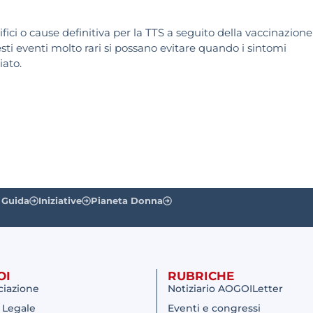
cifici o cause definitiva per la TTS a seguito della vaccinazione
sti eventi molto rari si possano evitare quando i sintomi
iato.
 Guida
Iniziative
Pianeta Donna
OI
RUBRICHE
ciazione
Notiziario AOGOILetter
 Legale
Eventi e congressi