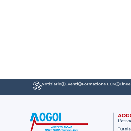
Notiziario
Eventi
Formazione ECM
Linee
AOG
L'asso
Tutela