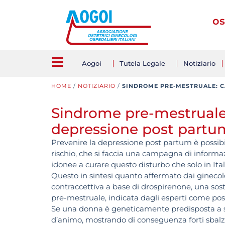
os
Aogoi
Tutela Legale
Notiziario
HOME
/
NOTIZIARIO
/
SINDROME PRE-MESTRUALE: 
Sindrome pre-mestruale
depressione post partu
Prevenire la depressione post partum è possibile
rischio, che si faccia una campagna di informa
idonee a curare questo disturbo che solo in Ita
Questo in sintesi quanto affermato dai ginecolo
contraccettiva a base di drospirenone, una sos
pre-mestruale, indicata dagli esperti come poss
Se una donna è geneticamente predisposta a subi
d’animo, mostrando di conseguenza forti sbalzi