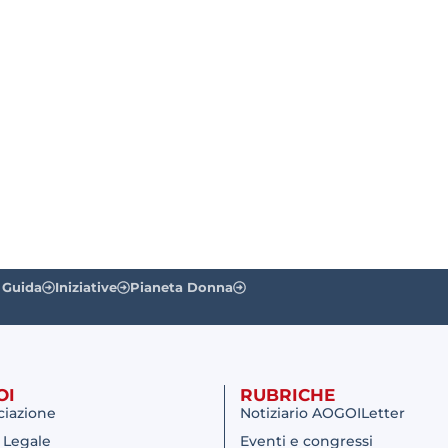
 Guida
Iniziative
Pianeta Donna
OI
RUBRICHE
ciazione
Notiziario AOGOILetter
 Legale
Eventi e congressi