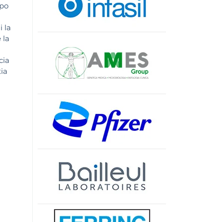
rpo
 la
 la
cia
ia