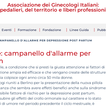
Associazione dei Ginecologi Italiani:
pedalieri, del territorio e liberi professioni
Eventi
Formazione
Fondazione
Linee Guida
Pubbl
CAMPANELLO D'ALLARME PER DEPRESSIONE POST PARTUM
: campanello d'allarme per
m
, a condizione che si presti la giusta attenzione ai fattori di
zione ampia ed efficace e che vengano create delle strutture
lia colpisce ogni anno circa 50 mila donne.
gi riuniti a Berlino per la presentazione della nuova pillola
tanza che sembra avere effetti benefici anche sulla sindrome
ibile fattore di rischio per la depressione post partum.
re gli effetti del crollo ormonale sul carattere e lo stato
 di umore nel periodo precedente il ciclo mestruale, è