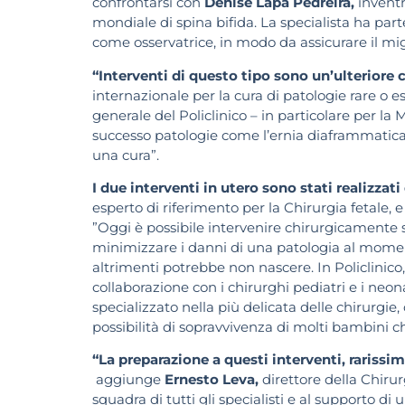
confrontarsi con
Denise Lapa Pedreira,
inventr
mondiale di spina bifida. La specialista ha part
come osservatrice, in modo da assicurare il migl
“Interventi di questo tipo sono un’ulteriore
internazionale per la cura di patologie rare 
generale del Policlinico – in particolare per la
successo patologie come l’ernia diaframmatica,
una cura”.
I due interventi in utero sono stati realizza
esperto di riferimento per la Chirurgia fetale, e
”Oggi è possibile intervenire chirurgicamente 
minimizzare i danni di una patologia al moment
altrimenti potrebbe non nascere. In Policlinico,
collaborazione con i chirurghi pediatri e i neon
specializzato nella più delicata delle chirurgi
possibilità di sopravvivenza di molti bambini c
“La preparazione a questi interventi, rarissim
aggiunge
Ernesto Leva,
direttore della Chirurg
squadra di tutti gli specialisti e al supporto di