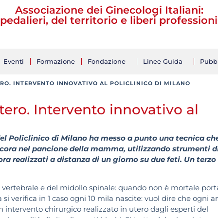
Associazione dei Ginecologi Italiani:
pedalieri, del territorio e liberi professioni
Eventi
Formazione
Fondazione
Linee Guida
Pubbl
TERO. INTERVENTO INNOVATIVO AL POLICLINICO DI MILANO
utero. Intervento innovativo al
del Policlinico di Milano ha messo a punto una tecnica ch
ancora nel pancione della mamma, utilizzando strumenti d
ra realizzati a distanza di un giorno su due feti. Un terzo
a vertebrale e del midollo spinale: quando non è mortale port
lia si verifica in 1 caso ogni 10 mila nascite: vuol dire che ogni 
 intervento chirurgico realizzato in utero dagli esperti del