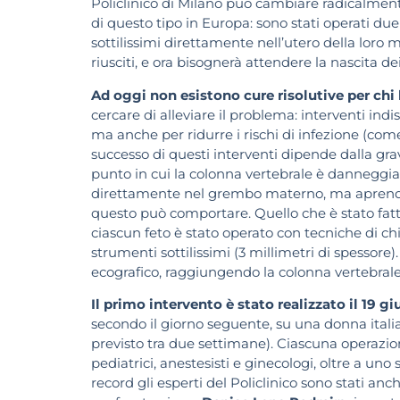
Policlinico di Milano può cambiare radicalmente 
di questo tipo in Europa: sono stati operati du
sottilissimi direttamente nell’utero della loro
riusciti, e ora bisognerà attendere la nascita d
Ad oggi non esistono cure risolutive per chi h
cercare di alleviare il problema: interventi indi
ma anche per ridurre i rischi di infezione (come
successo di questi interventi dipende dalla grav
punto in cui la colonna vertebrale è danneggia
direttamente nel grembo materno, ma aprendo l’
questo può comportare. Quello che è stato fatto
ciascun feto è stato operato con tecniche di c
strumenti sottilissimi (3 millimetri di spessor
ecografico, raggiungendo la colonna vertebrale
Il primo intervento è stato realizzato il 19 
secondo il giorno seguente, su una donna itali
previsto tra due settimane). Ciascuna operazione
pediatrici, anestesisti e ginecologi, oltre a uno
record gli esperti del Policlinico sono stati anch