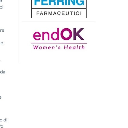
ta
oi
ore
ro
,
 da
e
o di
vo