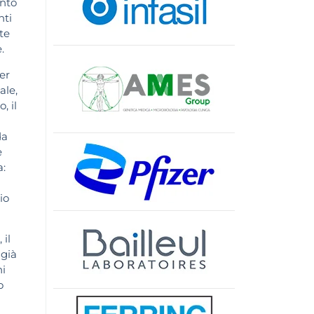
ento
nti
te
.
er
ale,
, il
da
e
a:
io
 il
 già
hi
o