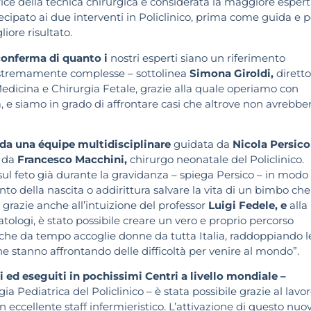
ice della tecnica chirurgica e considerata la maggiore esper
ecipato ai due interventi in Policlinico, prima come guida e p
iore risultato.
 conferma di quanto i
nostri esperti siano un riferimento
o estremamente complesse – sottolinea
Simona Giroldi,
dirett
 Medicina e Chirurgia Fetale, grazie alla quale operiamo con
 e siamo in grado di affrontare casi che altrove non avrebbe
ti da una équipe multidisciplinare
guidata da
Nicola Persico
 da
Francesco Macchini,
chirurgo neonatale del Policlinico.
sul feto già durante la gravidanza – spiega Persico – in modo
o della nascita o addirittura salvare la vita di un bimbo che
 grazie anche all’intuizione del professor
Luigi Fedele, e
alla
atologi, è stato possibile creare un vero e proprio percorso
e, che da tempo accoglie donne da tutta Italia, raddoppiando l
he stanno affrontando delle difficoltà per venire al mondo”.
i ed eseguiti in pochissimi Centri a livello mondiale –
ia Pediatrica del Policlinico – è stata possibile grazie al lavor
 un eccellente staff infermieristico. L’attivazione di questo nuo