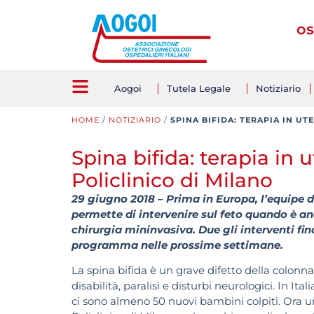
os
Aogoi
Tutela Legale
Notiziario
HOME
/
NOTIZIARIO
/
SPINA BIFIDA: TERAPIA IN U
Spina bifida: terapia in 
Policlinico di Milano
29 giugno 2018 – Prima in Europa, l’equipe 
permette di intervenire sul feto quando è 
chirurgia mininvasiva. Due gli interventi fino
programma nelle prossime settimane.
La spina bifida è un grave difetto della colonn
disabilità, paralisi e disturbi neurologici. In Ita
ci sono almeno 50 nuovi bambini colpiti. Ora un