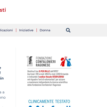
sti
icazioni
Iniziative
Donna
e
i
 in
a a
anno