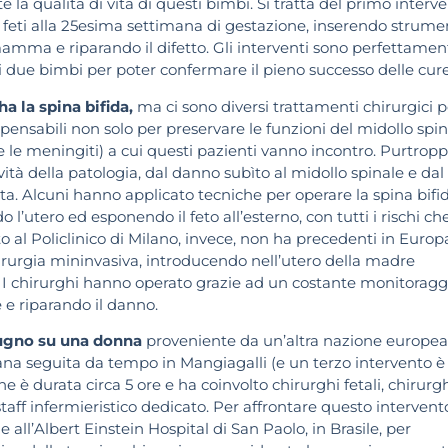
la qualità di vita di questi bimbi. Si tratta del primo interv
e feti alla 25esima settimana di gestazione, inserendo strume
 mamma e riparando il difetto. Gli interventi sono perfettamen
ei due bimbi per poter confermare il pieno successo delle cure
a la spina bifida,
ma ci sono diversi trattamenti chirurgici p
spensabili non solo per preservare le funzioni del midollo spin
 le meningiti) a cui questi pazienti vanno incontro. Purtroppo
ità della patologia, dal danno subìto al midollo spinale e dal
ta. Alcuni hanno applicato tecniche per operare la spina bifi
utero ed esponendo il feto all’esterno, con tutti i rischi ch
 al Policlinico di Milano, invece, non ha precedenti in Europ
hirurgia mininvasiva, introducendo nell’utero della madre
e). I chirurghi hanno operato grazie ad un costante monitoragg
 e riparando il danno.
giugno su una donna
proveniente da un’altra nazione europea,
ana seguita da tempo in Mangiagalli (e un terzo intervento è
 è durata circa 5 ore e ha coinvolto chirurghi fetali, chirurg
 staff infermieristico dedicato. Per affrontare questo intervent
e all’Albert Einstein Hospital di San Paolo, in Brasile, per