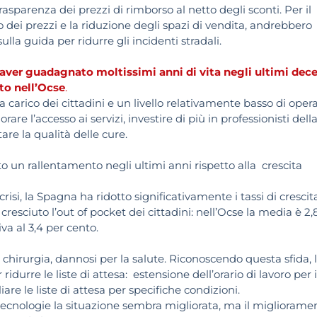
asparenza dei prezzi di rimborso al netto degli sconti. Per il
o dei prezzi e la riduzione degli spazi di vendita, andrebbero
sulla guida per ridurre gli incidenti stradali.
r aver guadagnato moltissimi anni di vita negli ultimi dec
to nell’Ocse
.
a carico dei cittadini e un livello relativamente basso di opera
rare l’accesso ai servizi, investire di più in professionisti dell
tare la qualità delle cure.
ito un rallentamento negli ultimi anni rispetto alla crescita
risi, la Spagna ha ridotto significativamente i tassi di crescit
cresciuto l’out of pocket dei cittadini: nell’Ocse la media è 2,
iva al 3,4 per cento.
 chirurgia, dannosi per la salute. Riconoscendo questa sfida, 
rre le liste di attesa: estensione dell’orario di lavoro per i
are le liste di attesa per specifiche condizioni.
tecnologie la situazione sembra migliorata, ma il migliorame