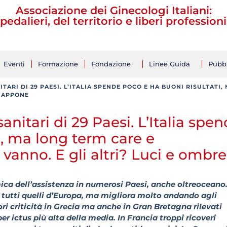
Associazione dei Ginecologi Italiani:
pedalieri, del territorio e liberi professioni
Eventi
Formazione
Fondazione
Linee Guida
Pubbl
NITARI DI 29 PAESI. L’ITALIA SPENDE POCO E HA BUONI RISULTA
GIAPPONE
anitari di 29 Paesi. L’Italia spe
i, ma long term care e
vanno. E gli altri? Luci e ombre
ica dell’assistenza in numerosi Paesi, anche oltreoceano
si tutti quelli d’Europa, ma migliora molto andando agli
 criticità in Grecia ma anche in Gran Bretagna rilevati
r ictus più alta della media. In Francia troppi ricoveri