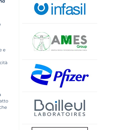
 ha
e
e e
cità
a
atto
 che