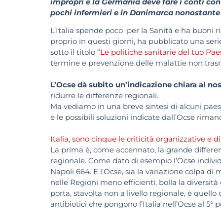
impropri e la Germania deve fare i conti con
pochi infermieri e in Danimarca nonostante
L’Italia spende poco per la Sanità e ha buoni ris
proprio in questi giorni, ha pubblicato una serie
sotto il titolo “
Le politiche sanitarie del tuo Pae
termine e prevenzione delle malattie non trasmi
L’Ocse dà subito un’indicazione chiara al no
ridurre le differenze regionali.
Ma vediamo in una breve sintesi di alcuni paesi,
e le possibili soluzioni indicate dall’Ocse rima
Italia, sono cinque le criticità organizzative e d
La prima è, come accennato, la grande differenzia
regionale. Come dato di esempio l’Ocse individua
Napoli 664. E l’Ocse, sia la variazione colpa di
nelle Regioni meno efficienti, bolla la diversità
porta, stavolta non a livello regionale, è quell
antibiotici che pongono l’Italia nell’Ocse al 5° 