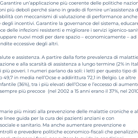
 Garantire un’applicazione più coerente delle politiche nazion
ni più deboli perché siano in grado di fornire un’assistenza d
onsabilità con meccanismi di valutazione di performance anche
e degli incentivi. Garantire la governance del sistema, educare
e delle infezioni resistenti e migliorare i servizi igienico-sani
 sviluppare nuovi modi per dare spazio – economicamente – ad
ndite eccessive degli altri.
 salute e assistenza. A partire dalla forte prevalenza di malatti
ione e alla scarsità di assistenza a lungo termine (2% in Ital
 più poveri. I numeri parlano da soli: i letti per questo tipo di
o 49,7 in media nell’Ocse e addirittura 72,1 in Belgio. Le altre
infantile (36%), tra i più elevati dell’Ocse e l’eccesso di aument
 sempre più precoce (nel 2002 a 15 anni erano il 37%, nel 201
marie più mirati alla prevenzione delle malattie croniche e al
re linee guida per la cura dei pazienti anziani e con
a sociale e sanitario. Ma anche aumentare prevenzione e
ontrolli e prevedere politiche economico-fiscali che penalizzi