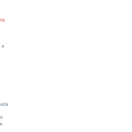
ità
è a
sità
el
 a