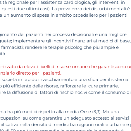
sità regionale per l’assistenza cardiologica, gli interventi in
n questi due ultimi casi). La prevalenza dei disturbi mentali è
a un aumento di spesa in ambito ospedaliero per i pazienti
imento dei pazienti nei processi decisionali e una migliore
uate; implementare gli incentivi finanziari ai medici di base,
i farmacisti; rendere le terapie psicologiche più ampie e
tà.
erizzato da elevati livelli di risorse umane che garantiscono u
ziario diretto per i pazienti
.
società in rapido invecchiamento è una sfida per il sistema
iù efficiente delle risorse, rafforzare le cure primarie,
e la diffusione di fattori di rischio nocivi come il consumo di
nia ha più medici rispetto alla media Ocse (3,3). Ma una
ccupazioni su come garantire un adeguato accesso ai servizi
nificativa nella densità di medici tra regioni rurali e urbane e
 più di 50 anni) e un prevedibile aumento della domanda è