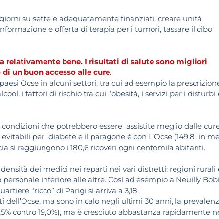
te giorni su sette e adeguatamente finanziati, creare unità
nformazione e offerta di terapia per i tumori, tassare il cibo
a relativamente bene. I risultati di salute sono migliori
o di un buon accesso alle cure
.
ri paesi Ocse in alcuni settori, tra cui ad esempio la prescrizion
ol, i fattori di rischio tra cui l’obesità, i servizi per i disturbi 
er condizioni che potrebbero essere assistite meglio dalle cur
 evitabili per diabete e il paragone è con L’Ocse (149,8 in m
ncia si raggiungono i 180,6 ricoveri ogni centomila abitanti.
ensità dei medici nei reparti nei vari distretti: regioni rurali 
rsonale inferiore alle altre. Così ad esempio a Neuilly Bob
rtiere “ricco” di Parigi si arriva a 3,18.
alti dell’Ocse, ma sono in calo negli ultimi 30 anni, la prevalenz
4,5% contro 19,0%), ma è cresciuto abbastanza rapidamente n