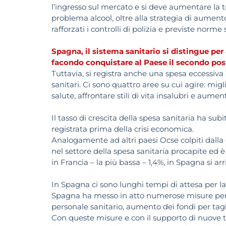
l’ingresso sul mercato e si deve aumentare la tr
problema alcool, oltre alla strategia di aument
rafforzati i controlli di polizia e previste norme 
Spagna, il sistema sanitario si distingue pe
facondo conquistare al Paese il secondo pos
Tuttavia, si registra anche una spesa eccessiva 
sanitari. Ci sono quattro aree su cui agire: miglio
salute, affrontare stili di vita insalubri e aumen
Il tasso di crescita della spesa sanitaria ha sub
registrata prima della crisi economica.
Analogamente ad altri paesi Ocse colpiti dalla c
nel settore della spesa sanitaria procapite ed è 
in Francia – la più bassa – 1,4%, in Spagna si arr
In Spagna ci sono lunghi tempi di attesa per la
Spagna ha messo in atto numerose misure per ridu
personale sanitario, aumento dei fondi per tagli
Con queste misure e con il supporto di nuove 