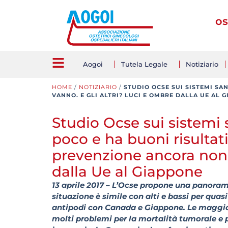
os
Aogoi
Tutela Legale
Notiziario
HOME
/
NOTIZIARIO
/
STUDIO OCSE SUI SISTEMI SA
VANNO. E GLI ALTRI? LUCI E OMBRE DALLA UE AL 
Studio Ocse sui sistemi s
poco e ha buoni risultat
prevenzione ancora non 
dalla Ue al Giappone
13 aprile 2017 – L’Ocse propone una panoram
situazione è simile con alti e bassi per qua
antipodi con Canada e Giappone. Le maggiori
molti problemi per la mortalità tumorale e pe