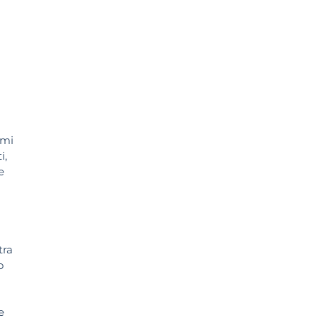
imi
i,
e
tra
o
e