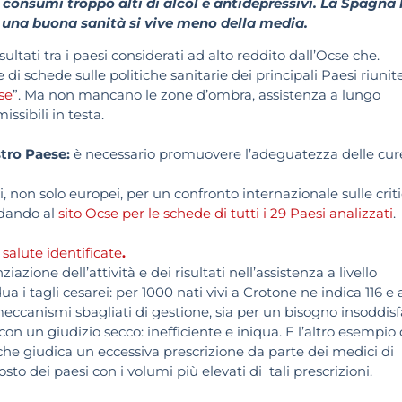
 consumi troppo alti di alcol e antidepressivi. La Spagna
 una buona sanità si vive meno della media.
ultati tra i paesi considerati ad alto reddito dall’Ocse che.
 di schede sulle politiche sanitarie dei principali Paesi riunit
se
”. Ma non mancano le zone d’ombra, assistenza a lungo
ssibili in testa.
stro Paese:
è necessario promuovere l’adeguatezza delle cur
 non solo europei, per un confronto internazionale sulle criti
ndando al
sito Ocse per le schede di tutti i 29 Paesi analizzati
.
i salute identificate
.
zione dell’attività e dei risultati nell’assistenza a livello
 i tagli cesarei: per 1000 nati vivi a Crotone ne indica 116 e 
 meccanismi sbagliati di gestione, sia per un bisogno insoddisf
 con un giudizio secco: inefficiente e iniqua. E l’altro esempio
o che giudica un eccessiva prescrizione da parte dei medici di
posto dei paesi con i volumi più elevati di tali prescrizioni.