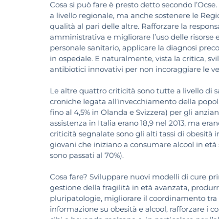
Cosa si può fare è presto detto secondo l’Ocse.
a livello regionale, ma anche sostenere le Regio
qualità al pari delle altre. Rafforzare la resp
amministrativa e migliorare l’uso delle risorse 
personale sanitario, applicare la diagnosi precoc
in ospedale. E naturalmente, vista la critica,
antibiotici innovativi per non incoraggiare le ve
Le altre quattro criticità sono tutte a livello di
croniche legata all’invecchiamento della popolaz
fino al 4,5% in Olanda e Svizzera) per gli anziani
assistenza in Italia erano 18,9 nel 2013, ma eran
criticità segnalate sono gli alti tassi di obesità 
giovani che iniziano a consumare alcool in età
sono passati al 70%).
Cosa fare? Sviluppare nuovi modelli di cure pri
gestione della fragilità in età avanzata, produr
pluripatologie, migliorare il coordinamento tr
informazione su obesità e alcool, rafforzare i c