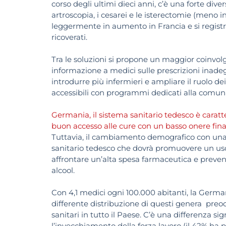
corso degli ultimi dieci anni, c’è una forte diver
artroscopia, i cesarei e le isterectomie (meno i
leggermente in aumento in Francia e si registr
ricoverati.
Tra le soluzioni si propone un maggior coinvolg
informazione a medici sulle prescrizioni inadeg
introdurre più infermieri e ampliare il ruolo de
accessibili con programmi dedicati alla comuni
Germania, il sistema sanitario tedesco è caratt
buon accesso alle cure con un basso onere finan
Tuttavia, il cambiamento demografico con una 
sanitario tedesco che dovrà promuovere un uso p
affrontare un’alta spesa farmaceutica e prevenir
alcool.
Con 4,1 medici ogni 100.000 abitanti, la Germa
differente distribuzione di questi genera preo
sanitari in tutto il Paese. C’è una differenza sig
l’invecchiamento della forza lavoro (il 42% ha