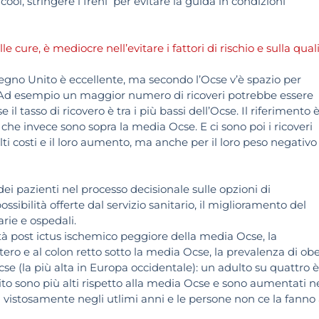
cool, stringere i freni per evitare la guida in condizioni
e cure, è mediocre nell’evitare i fattori di rischio e sulla qual
 Regno Unito è eccellente, ma secondo l’Ocse v’è spazio per
i. Ad esempio un maggior numero di ricoveri potrebbe essere
 il tasso di ricovero è tra i più bassi dell’Ocse. Il riferimento 
che invece sono sopra la media Ocse. E ci sono poi i ricoveri
lti costi e il loro aumento, ma anche per il loro peso negativo
dei pazienti nel processo decisionale sulle opzioni di
ossibilità offerte dal servizio sanitario, il miglioramento del
rie e ospedali.
ità post ictus ischemico peggiore della media Ocse, la
utero e al colon retto sotto la media Ocse, la prevalenza di obe
cse (la più alta in Europa occidentale): un adulto su quattro è
nito sono più alti rispetto alla media Ocse e sono aumentati n
sa vistosamente negli utlimi anni e le persone non ce la fanno