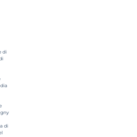
e di
di
e
edia
e
igny
a di
el