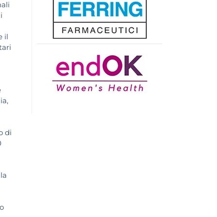
ali
i
 il
tari
e
ia,
o di
0
la
no