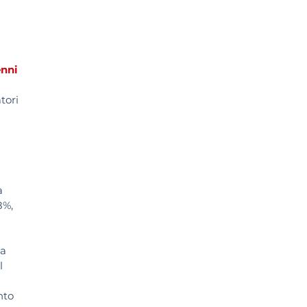
enni
tori
a
a
8%,
la
l
nto