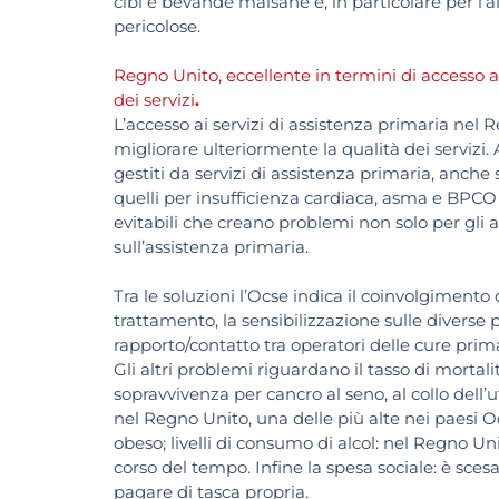
cibi e bevande malsane e, in particolare per l’al
pericolose.
Regno Unito, eccellente in termini di accesso all
dei servizi
.
L’accesso ai servizi di assistenza primaria nel
migliorare ulteriormente la qualità dei serviz
gestiti da servizi di assistenza primaria, anche se
quelli per insufficienza cardiaca, asma e BPCO 
evitabili che creano problemi non solo per gli a
sull’assistenza primaria.
Tra le soluzioni l’Ocse indica il coinvolgimento 
trattamento, la sensibilizzazione sulle diverse p
rapporto/contatto tra operatori delle cure prima
Gli altri problemi riguardano il tasso di mortal
sopravvivenza per cancro al seno, al collo dell’
nel Regno Unito, una delle più alte nei paesi O
obeso; livelli di consumo di alcol: nel Regno U
corso del tempo. Infine la spesa sociale: è sce
pagare di tasca propria.