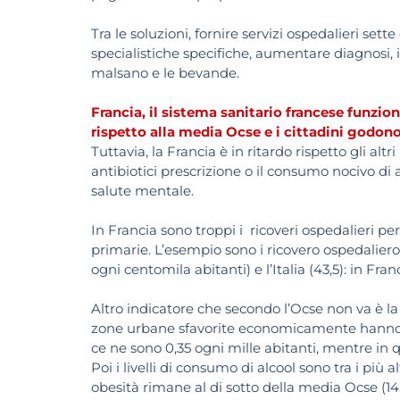
Tra le soluzioni, fornire servizi ospedalieri set
specialistiche specifiche, aumentare diagnosi, i
malsano e le bevande.
Francia, il sistema sanitario francese funzion
rispetto alla media Ocse e i cittadini godon
Tuttavia, la Francia è in ritardo rispetto gli alt
antibiotici prescrizione o il consumo nocivo di alco
salute mentale.
In Francia sono troppi i ricoveri ospedalieri p
primarie. L’esempio sono i ricovero ospedaliero
ogni centomila abitanti) e l’Italia (43,5): in Fra
Altro indicatore che secondo l’Ocse non va è la d
zone urbane sfavorite economicamente hanno pe
ce ne sono 0,35 ogni mille abitanti, mentre in qua
Poi i livelli di consumo di alcool sono tra i più 
obesità rimane al di sotto della media Ocse (1