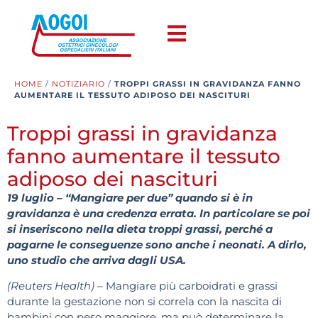
HOME
/
NOTIZIARIO
/
TROPPI GRASSI IN GRAVIDANZA FANNO
AUMENTARE IL TESSUTO ADIPOSO DEI NASCITURI
Troppi grassi in gravidanza
fanno aumentare il tessuto
adiposo dei nascituri
19 luglio – “Mangiare per due” quando si è in
gravidanza è una credenza errata. In particolare se poi
si inseriscono nella dieta troppi grassi, perché a
pagarne le conseguenze sono anche i neonati. A dirlo,
uno studio che arriva dagli USA.
(Reuters Health)
– Mangiare più carboidrati e grassi
durante la gestazione non si correla con la nascita di
bambini con peso maggiore, ma può determinare la