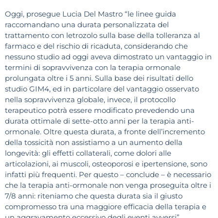
Oggi, prosegue Lucia Del Mastro “le linee guida
raccomandano una durata personalizzata del
trattamento con letrozolo sulla base della tolleranza al
farmaco e del rischio di ricaduta, considerando che
nessuno studio ad oggi aveva dimostrato un vantaggio in
termini di sopravvivenza con la terapia ormonale
prolungata oltre i 5 anni. Sulla base dei risultati dello
studio GIM4, ed in particolare del vantaggio osservato
nella sopravvivenza globale, invece, il protocollo
terapeutico potrà essere modificato prevedendo una
durata ottimale di sette-otto anni per la terapia anti-
ormonale. Oltre questa durata, a fronte dell’incremento
della tossicità non assistiamo a un aumento della
longevità: gli effetti collaterali, come dolori alle
articolazioni, ai muscoli, osteoporosi e ipertensione, sono
infatti più frequenti. Per questo – conclude – è necessario
che la terapia anti-ormonale non venga proseguita oltre i
7/8 anni: riteniamo che questa durata sia il giusto
compromesso tra una maggiore efficacia della terapia e
un aggravamento eccessivo degli eventi avversi”.