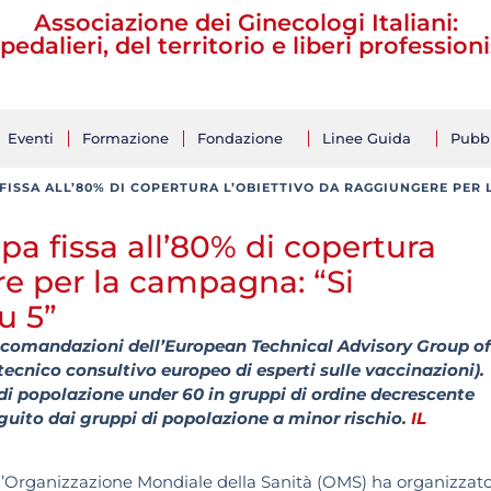
Associazione dei Ginecologi Italiani:
pedalieri, del territorio e liberi professioni
Eventi
Formazione
Fondazione
Linee Guida
Pubbl
FISSA ALL’80% DI COPERTURA L’OBIETTIVO DA RAGGIUNGERE PER L
a fissa all’80% di copertura
re per la campagna: “Si
u 5”
ccomandazioni dell’European Technical Advisory Group of
ecnico consultivo europeo di esperti sulle vaccinazioni).
i popolazione under 60 in gruppi di ordine decrescente
eguito dai gruppi di popolazione a minor rischio.
IL
dell’Organizzazione Mondiale della Sanità (OMS) ha organizzat