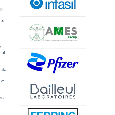
li
nte
è
 of
uale
one
e
nosi