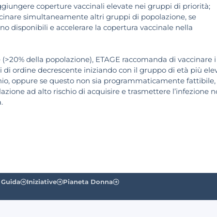
raggiungere coperture vaccinali elevate nei gruppi di priorità;
accinare simultaneamente altri gruppi di popolazione, se
ino disponibili e accelerare la copertura vaccinale nella
e (>20% della popolazione), ETAGE raccomanda di vaccinare i
 di ordine decrescente iniziando con il gruppo di età più ele
hio, oppure se questo non sia programmaticamente fattibile,
lazione ad alto rischio di acquisire e trasmettere l’infezione 
.
 Guida
Iniziative
Pianeta Donna