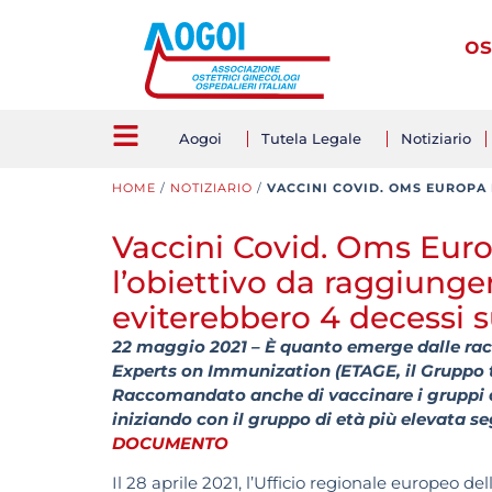
os
Aogoi
Tutela Legale
Notiziario
HOME
/
NOTIZIARIO
/
VACCINI COVID. OMS EUROPA 
Vaccini Covid. Oms Europ
l’obiettivo da raggiunge
eviterebbero 4 decessi s
22 maggio 2021 – È quanto emerge dalle ra
Experts on Immunization (ETAGE, il Gruppo t
Raccomandato anche di vaccinare i gruppi d
iniziando con il gruppo di età più elevata s
DOCUMENTO
Il 28 aprile 2021, l’Ufficio regionale europeo 