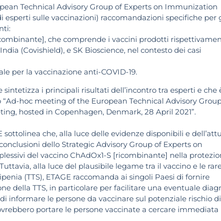
uropean Technical Advisory Group of Experts on Immunization
 esperti sulle vaccinazioni) raccomandazioni specifiche per g
ti:
combinante], che comprende i vaccini prodotti rispettivame
ndia (Covishield), e SK Bioscience, nel contesto dei casi
nale per la vaccinazione anti-COVID-19.
etizza i principali risultati dell’incontro tra esperti e che 
olo “Ad-hoc meeting of the European Technical Advisory Group
eting, hosted in Copenhagen, Denmark, 28 April 2021”.
sottolinea che, alla luce delle evidenze disponibili e dell’att
conclusioni dello Strategic Advisory Group of Experts on
lessivi del vaccino ChAdOx1-S [ricombinante] nella protezi
Tuttavia, alla luce del plausibile legame tra il vaccino e le rar
ipenia (TTS), ETAGE raccomanda ai singoli Paesi di fornire
one della TTS, in particolare per facilitare una eventuale diag
i informare le persone da vaccinare sul potenziale rischio di
dovrebbero portare le persone vaccinate a cercare immediata