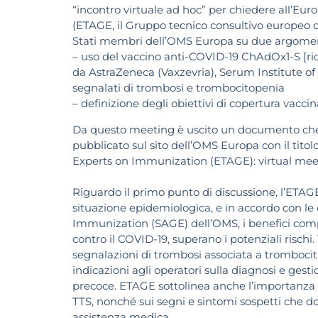
“incontro virtuale ad hoc” per chiedere all’E
(ETAGE, il Gruppo tecnico consultivo europeo di
Stati membri dell’OMS Europa su due argomen
– uso del vaccino anti-COVID-19 ChAdOx1-S [ri
da AstraZeneca (Vaxzevria), Serum Institute of I
segnalati di trombosi e trombocitopenia
– definizione degli obiettivi di copertura vacci
Da questo meeting è uscito un documento che sint
pubblicato sul sito dell’OMS Europa con il tit
Experts on Immunization (‎ETAGE)‎: virtual me
Riguardo il primo punto di discussione, l’ETAGE 
situazione epidemiologica, e in accordo con le 
Immunization (SAGE) dell’OMS, i benefici comp
contro il COVID-19, superano i potenziali rischi. 
segnalazioni di trombosi associata a trombocit
indicazioni agli operatori sulla diagnosi e gesti
precoce. ETAGE sottolinea anche l’importanza d
TTS, nonché sui segni e sintomi sospetti che 
assistenza medica.