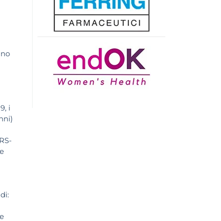
ino
a
, i
nni)
ARS-
le
di:
 e