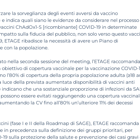
zare la sorveglianza degli eventi avversi da vaccino
e indica quali siano le evidenze da considerare nel processo
ei vaccini ChAdOx1-S [ricombinante] COVID-19 in determinate
 impatto sulla fiducia del pubblico, non solo verso questo vacc
9, ETAGE ribadisce la necessità di avere un Piano di
e con la popolazione.
ttato nella seconda sessione del meeting, l’ETAGE raccomand
obiettivo di copertura vaccinale per la vaccinazione COVID-19
o l’80% di copertura della propria popolazione adulta (≥18 a
a luce della prevista aumentata disponibilità di vaccini anti
e indicano che una sostanziale proporzione di infezioni da S
) possono essere evitati raggiungendo una copertura vaccina
aumentando la CV fino all’80% un’ulteriore 11% dei decessi
accini (fase I e II della Roadmap di SAGE), ETAGE raccomanda 
 in precedenza sulla definizione dei gruppi prioritari, per
19 sulla protezione della salute e prevenzione dei casi gravi