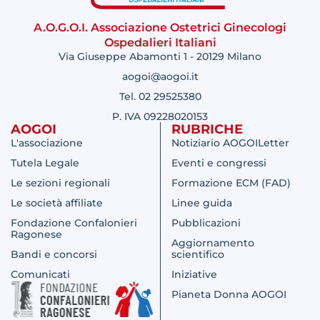
A.O.G.O.I. Associazione Ostetrici Ginecologi
Ospedalieri Italiani
Via Giuseppe Abamonti 1 - 20129 Milano
aogoi@aogoi.it
Tel. 02 29525380
P. IVA 09228020153
AOGOI
RUBRICHE
L'associazione
Notiziario AOGOILetter
Tutela Legale
Eventi e congressi
Le sezioni regionali
Formazione ECM (FAD)
Le società affiliate
Linee guida
Fondazione Confalonieri
Pubblicazioni
Ragonese
Aggiornamento
Bandi e concorsi
scientifico
Comunicati
Iniziative
Pianeta Donna AOGOI