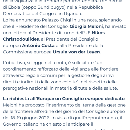
della vigilanza alle frontiere per fronteggiare l’epidemia
di Ebola (ceppo Bundibugyo) nella Repubblica
Democratica del Congo e in Uganda.
Lo ha annunciato Palazzo Chigi in una nota, spiegando
che il Presidente del Consiglio,
Giorgia Meloni
, ha inviato
una lettera al Presidente di turno dell’UE
Nikos
Christodoulides
, al Presidente del Consiglio
europeo
António Costa
e alla Presidente della
Commissione europea
Ursula von der Leyen
.
L’obiettivo, si legge nella nota, è sollecitare “un
coordinamento rafforzato della vigilanza alle frontiere
attraverso regole comuni per la gestione degli arrivi
diretti e indiretti dalle zone colpite”, nel rispetto delle
prerogative nazionali in materia di tutela della salute.
La richiesta all’Europa: un Consiglio europeo dedicato
Meloni ha proposto l’inserimento del tema della gestione
delle frontiere all’ordine del giorno del Consiglio europeo
del 18-19 giugno 2026. In vista di quell’appuntamento, il
Governo italiano ha chiesto di anticipare il