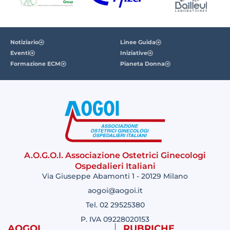
Notiziario
Linee Guida
Eventi
Iniziative
Formazione ECM
Pianeta Donna
A.O.G.O.I. Associazione Ostetrici Ginecologi
Ospedalieri Italiani
Via Giuseppe Abamonti 1 - 20129 Milano
aogoi@aogoi.it
Tel. 02 29525380
P. IVA 09228020153
AOGOI
RUBRICHE