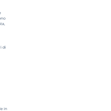
e
ono
ta,
i di
a
e in