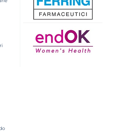
arie
ri
ndo