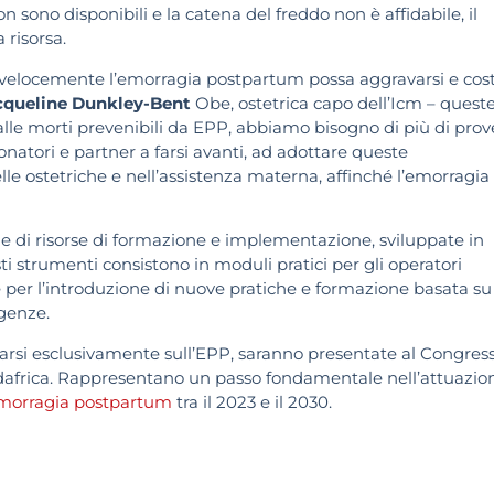
n sono disponibili e la catena del freddo non è affidabile, il
 risorsa.
 velocemente l’emorragia postpartum possa aggravarsi e cos
cqueline Dunkley-Bent
Obe, ostetrica capo dell’Icm – quest
alle morti prevenibili da EPP, abbiamo bisogno di più di prov
donatori e partner a farsi avanti, ad adottare queste
le ostetriche e nell’assistenza materna, affinché l’emorragia
 di risorse di formazione e implementazione, sviluppate in
 strumenti consistono in moduli pratici per gli operatori
le per l’introduzione di nuove pratiche e formazione basata su
rgenze.
rarsi esclusivamente sull’EPP, saranno presentate al Congres
udafrica. Rappresentano un passo fondamentale nell’attuazio
l’emorragia postpartum
tra il 2023 e il 2030.