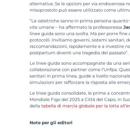
alternativa. Se le opzioni per via endovenosa no
misoprostolo può essere utilizzato come ultima
“Le ostetriche sanno in prima persona quanto
vite umane – ha affermato la professoressa
Ja
linee guida sono una svolta. Ma per porre fine 
protocolli. Invitiamo governi, sistemi sanitari, 
raccomandazioni, rapidamente e a investire nel
postpartum diventi una tragedia del passato”.
Le linee guida sono accompagnate da una serie
collaborazione con partner come l’Unfpa. Questi
sanitari in prima linea, guide a livello naziona
simulazioni per rafforzare la risposta alle eme
Le linee guida consolidate, le prime a concent
Mondiale Figo del 2025 a Città del Capo, in S
della
tabella di marcia globale per la lotta al
Note per gli editori