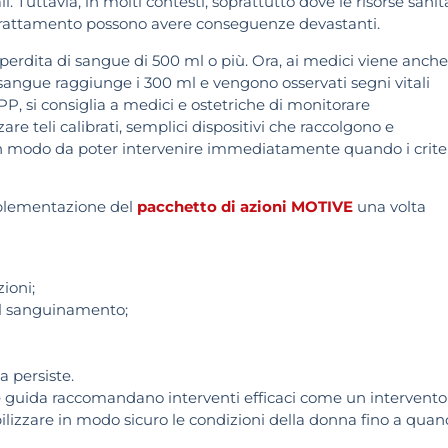
 Tuttavia, in molti contesti, soprattutto dove le risorse sanit
el trattamento possono avere conseguenze devastanti.
perdita di sangue di 500 ml o più. Ora, ai medici viene anche
 sangue raggiunge i 300 ml e vengono osservati segni vitali
, si consiglia a medici e ostetriche di monitorare
re teli calibrati, semplici dispositivi che raccolgono e
in modo da poter intervenire immediatamente quando i crite
plementazione del
pacchetto di azioni MOTIVE
una volta
ioni;
il sanguinamento;
a persiste.
inee guida raccomandano interventi efficaci come un intervento
bilizzare in modo sicuro le condizioni della donna fino a qua