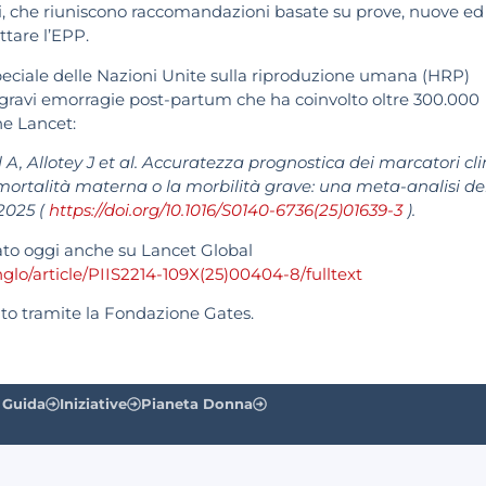
, che riuniscono raccomandazioni basate su prove, nuove ed
attare l’EPP.
ciale delle Nazioni Unite sulla riproduzione umana (HRP)
di gravi emorragie post-partum che ha coinvolto oltre 300.000
he Lancet:
l A, Allotey J et al. Accuratezza prognostica dei marcatori cli
ortalità materna o la morbilità grave: una meta-analisi de
 2025 (
https://doi.org/10.1016/S0140-6736(25)01639-3
).
ato oggi anche su Lancet Global
glo/article/PIIS2214-109X(25)00404-8/fulltext
nito tramite la Fondazione Gates.
 Guida
Iniziative
Pianeta Donna