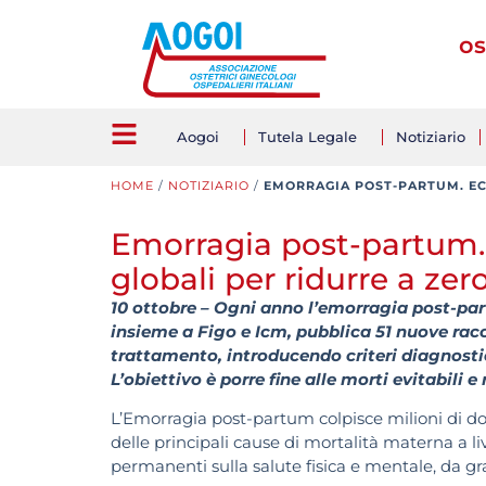
os
Aogoi
Tutela Legale
Notiziario
HOME
/
NOTIZIARIO
/
EMORRAGIA POST-PARTUM. ECC
Emorragia post-partum. 
globali per ridurre a zero
10 ottobre – Ogni anno l’emorragia post-pa
insieme a Figo e Icm, pubblica 51 nuove ra
trattamento, introducendo criteri diagnostic
L’obiettivo è porre fine alle morti evitabili e 
L’Emorragia post-partum colpisce milioni di d
delle principali cause di mortalità materna a l
permanenti sulla salute fisica e mentale, da gra