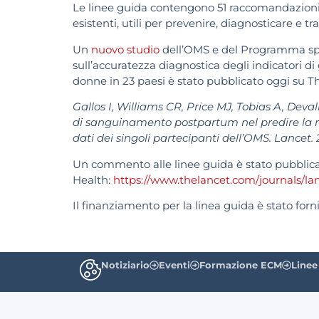
Le linee guida contengono 51 raccomandazioni
esistenti, utili per prevenire, diagnosticare e tr
Un
nuovo studio
dell’OMS e del Programma spe
sull’accuratezza diagnostica degli indicatori 
donne in 23 paesi è stato pubblicato oggi su T
Gallos I, Williams CR, Price MJ, Tobias A, Deval
di sanguinamento postpartum nel predire la m
dati dei singoli partecipanti dell’OMS. Lancet.
Un commento alle linee guida è stato pubblic
Health:
https://www.thelancet.com/journals/lan
Il finanziamento per la linea guida è stato for
Notiziario
Eventi
Formazione ECM
Linee