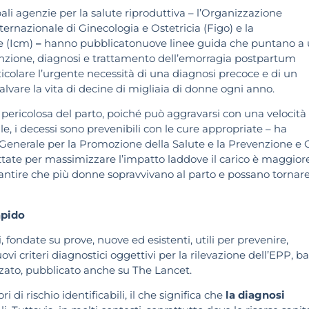
ali agenzie per la salute riproduttiva – l’Organizzazione
ernazionale di Ginecologia e Ostetricia (Figo) e la
e (Icm)
–
hanno pubblicatonuove linee guida che puntano a
nzione, diagnosi e trattamento dell’emorragia postpartum
icolare l’urgente necessità di una diagnosi precoce e di un
lvare la vita di decine di migliaia di donne ogni anno.
pericolosa del parto, poiché può aggravarsi con una velocità
, i decessi sono prevenibili con le cure appropriate – ha
Generale per la Promozione della Salute e la Prevenzione e 
ttate per massimizzare l’impatto laddove il carico è maggior
rantire che più donne sopravvivano al parto e possano tornar
apido
ondate su prove, nuove ed esistenti, utili per prevenire,
vi criteri diagnostici oggettivi per la rilevazione dell’EPP, ba
zato, pubblicato anche su The Lancet.
ri di rischio identificabili, il che significa che
la diagnosi