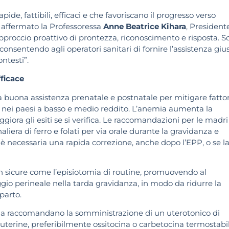
de, fattibili, efficaci e che favoriscano il progresso verso
ha affermato la Professoressa
Anne Beatrice Kihara
, President
proccio proattivo di prontezza, riconoscimento e risposta. S
nsentendo agli operatori sanitari di fornire l’assistenza gius
ntesti”.
fficace
a buona assistenza prenatale e postnatale per mitigare fattor
sa nei paesi a basso e medio reddito. L’anemia aumenta la
iora gli esiti se si verifica. Le raccomandazioni per le madri
era di ferro e folati per via orale durante la gravidanza e
è necessaria una rapida correzione, anche dopo l’EPP, o se l
n sicure come l’episiotomia di routine, promuovendo al
o perineale nella tarda gravidanza, in modo da ridurre la
parto.
guida raccomandano la somministrazione di un uterotonico di
 uterine, preferibilmente ossitocina o carbetocina termostabil