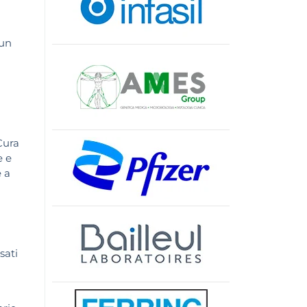
 un
Cura
e e
e a
sati