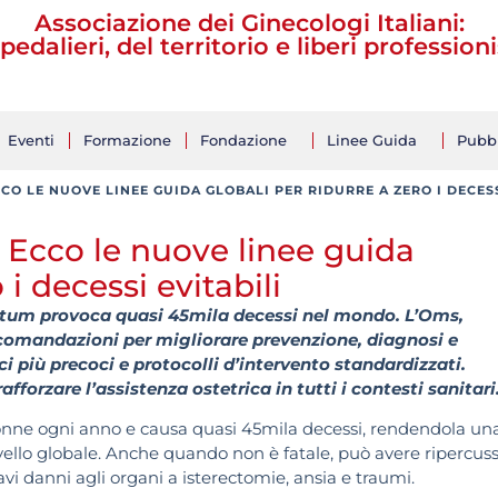
Associazione dei Ginecologi Italiani:
pedalieri, del territorio e liberi professioni
Eventi
Formazione
Fondazione
Linee Guida
Pubbl
O LE NUOVE LINEE GUIDA GLOBALI PER RIDURRE A ZERO I DECESS
Ecco le nuove linee guida
 i decessi evitabili
rtum provoca quasi 45mila decessi nel mondo. L’Oms,
ccomandazioni per migliorare prevenzione, diagnosi e
i più precoci e protocolli d’intervento standardizzati.
rafforzare l’assistenza ostetrica in tutti i contesti sanitari
onne ogni anno e causa quasi 45mila decessi, rendendola un
ivello globale. Anche quando non è fatale, può avere ripercuss
vi danni agli organi a isterectomie, ansia e traumi.