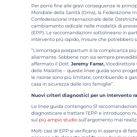
Per porre fine alle gravi conseguenze le princip
Mondiale della Sanità (Oms), la Federazione Int
Confederazione Internazionale delle Ostetrich
cambiamento radicale nelle modalità di preve
(EPP). Le raccomandazioni sottolineano in part
intervento più rapido, misure che potrebbero sa
“L’emorragia postpartum è la complicanza più 
allarmante. Sebbene non sia sempre prevedibile
affermato il Dott.
Jeremy Farrar,
Vicedirettore 
delle Malattie – queste linee guida sono proge
le risorse sono più limitate, contribuendo a ga
casa in sicurezza dalle loro famiglie”.
Nuovi criteri diagnostici per un intervento r
Le linee guida contengono 51 raccomandazioni, f
diagnosticare e trattare l’EPP e introducono nuo
sul
più ampio studio
sull’argomento mai realiz
Molti casi di EPP si verificano in assenza di fatto