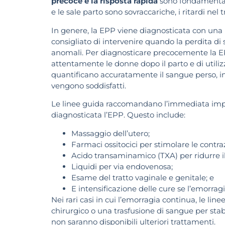
precoce e la risposta rapida
sono fondamentali.
e le sale parto sono sovraccariche, i ritardi n
In genere, la EPP viene diagnosticata con una 
consigliato di intervenire quando la perdita di
anomali. Per diagnosticare precocemente la EPP
attentamente le donne dopo il parto e di utilizza
quantificano accuratamente il sangue perso, 
vengono soddisfatti.
Le linee guida raccomandano l’immediata im
diagnosticata l’EPP. Questo include:
Massaggio dell’utero;
Farmaci ossitocici per stimolare le contraz
Acido transaminamico (TXA) per ridurre 
Liquidi per via endovenosa;
Esame del tratto vaginale e genitale; e
E intensificazione delle cure se l’emorragi
Nei rari casi in cui l’emorragia continua, le l
chirurgico o una trasfusione di sangue per sta
non saranno disponibili ulteriori trattamenti.