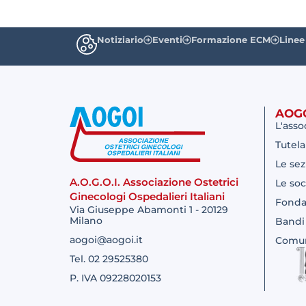
Notiziario
Eventi
Formazione ECM
Linee
AOG
L'asso
Tutela
Le sez
A.O.G.O.I. Associazione Ostetrici
Le soc
Ginecologi Ospedalieri Italiani
Fonda
Via Giuseppe Abamonti 1 - 20129
Milano
Bandi
aogoi@aogoi.it
Comun
Tel. 02 29525380
P. IVA 09228020153