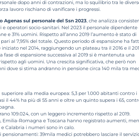
rsonale dopo anni di contrazioni, ma lo squilibrio tra le divers
rza lavoro rischiano di vanificare i progressi.
o Agenas sul personale del Ssn 2023
, che analizza consiste
i e operatori socio-sanitari. Nel 2023 il personale dipendente
e e 31% uomini. Rispetto all’anno 2019 l’aumento è stato di
, pari al 7,95% del totale. Questo periodo di espansione ha fat
iniziato nel 2014, raggiungendo un plateau tra il 2016 e il 20
la fase di espansione successiva al 2019 si è mantenuta una
petto agli uomini. Una crescita significativa, che però non
anni dove si stima andranno in pensione circa 140 mila tra med
superiore alla media europea: 5,3 per 1.000 abitanti contro i
asi il 44% ha più di 55 anni e oltre un quinto supera i 65, cont
Spagna.
rano 109.024, con un leggero incremento rispetto al 2019.
zio, Emilia-Romagna e Toscana hanno registrato aumenti, men
 e Calabria i numeri sono in calo.
 pensionamenti: 39mila medici potrebbero lasciare il servizio