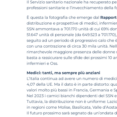
Il Servizio sanitario nazionale ha recuperato pe
professioni sanitarie e l’invecchiamento della fo
È questa la fotografia che emerge dal
Rapport
distribuzione e prospettive di medici, infermier
SSN ammontava a 701.170 unità di cui 69% donn
51.647 unità di personale (da 649.523 a 701.170)
seguito ad un periodo di progressivo calo che è 
con una contrazione di circa 30 mila unità. Nel
rimarchevole maggiore presenza delle donne ris
basta a rassicurare sulle sfide dei prossimi 10 
infermieri e Oss.
Medici: tanti, ma sempre più anziani
L’Italia continua ad avere un numero di medici 
4,07 della UE. Ma il dato è in parte distorto: qu
valori molto più bassi in Francia, Germania e 
Nel 2023 i camici bianchi dipendenti del SSN e
Tuttavia, la distribuzione non è uniforme: La
in regioni come Molise, Basilicata, Valle d’Aosta
Il futuro prossimo sarà segnato da un’ondata di