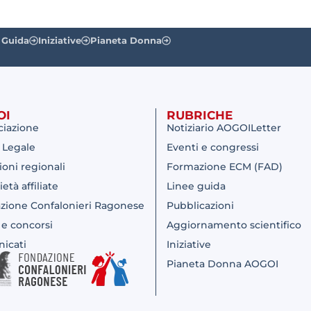
 Guida
Iniziative
Pianeta Donna
OI
RUBRICHE
ciazione
Notiziario AOGOILetter
 Legale
Eventi e congressi
ioni regionali
Formazione ECM (FAD)
ietà affiliate
Linee guida
zione Confalonieri Ragonese
Pubblicazioni
 e concorsi
Aggiornamento scientifico
icati
Iniziative
Pianeta Donna AOGOI