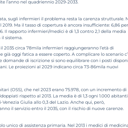
scite l’anno nel quadriennio 2029-2033.
ta, sugli infermieri il problema resta la carenza strutturale. 
l 2019. Ma il tasso di copertura è ancora insufficiente: 6,86 pe
 Il rapporto infermieri/medici è di 1,3 contro 2,1 della media
il sistema.
il 2035 circa 78mila infermieri raggiungeranno l’età di
à oggi fatica a essere coperto. A complicare lo scenario c’è
 le domande di iscrizione si sono equilibrare con i posti disponib
ani. Le proiezioni al 2029 indicano circa 73-86mila nuovi
nitari (OSS), che nel 2023 erano 75.978, con un incremento di
doppiati rispetto al 2013. La media è di 1,3 ogni 1.000 abitanti
iuli-Venezia Giulia allo 0,3 del Lazio. Anche qui, però,
no il servizio entro il 2035, con il rischio di nuove carenze.
uolo unico di assistenza primaria. Nel 2013 i medici di medicin