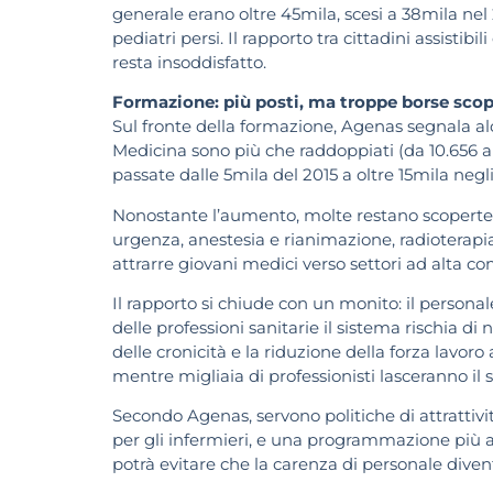
generale erano oltre 45mila, scesi a 38mila nel
pediatri persi. Il rapporto tra cittadini assist
resta insoddisfatto.
Formazione: più posti, ma troppe borse scop
Sul fronte della formazione, Agenas segnala alc
Medicina sono più che raddoppiati (da 10.656 a o
passate dalle 5mila del 2015 a oltre 15mila negli
Nonostante l’aumento, molte restano scoperte,
urgenza, anestesia e rianimazione, radioterapia 
attrarre giovani medici verso settori ad alta c
Il rapporto si chiude con un monito: il personal
delle professioni sanitarie il sistema rischia 
delle cronicità e la riduzione della forza lavor
mentre migliaia di professionisti lasceranno il s
Secondo Agenas, servono politiche di attrattivit
per gli infermieri, e una programmazione più at
potrà evitare che la carenza di personale diven