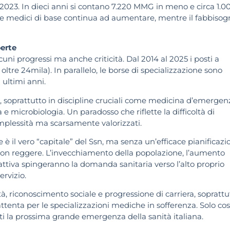
 2023. In dieci anni si contano 7.220 MMG in meno e circa 1.0
ibili e medici di base continua ad aumentare, mentre il fabbiso
erte
uni progressi ma anche criticità. Dal 2014 al 2025 i posti a
ltre 24mila). In parallelo, le borse di specializzazione sono
 ultimi anni.
 soprattutto in discipline cruciali come medicina d’emergen
e microbiologia. Un paradosso che riflette la difficoltà di
omplessità ma scarsamente valorizzati.
e è il vero “capitale” del Ssn, ma senza un’efficace pianificazi
di non reggere. L’invecchiamento della popolazione, l’aumento
o attiva spingeranno la domanda sanitaria verso l’alto proprio
ervizio.
à, riconoscimento sociale e progressione di carriera, soprattu
tenta per le specializzazioni mediche in sofferenza. Solo così
ti la prossima grande emergenza della sanità italiana.