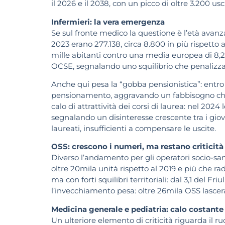
il 2026 e il 2038, con un picco di oltre 3.200 u
Infermieri: la vera emergenza
Se sul fronte medico la questione è l’età avanza
2023 erano 277.138, circa 8.800 in più rispetto a
mille abitanti contro una media europea di 8,26.
OCSE, segnalando uno squilibrio che penalizza 
Anche qui pesa la “gobba pensionistica”: entro 
pensionamento, aggravando un fabbisogno che gi
calo di attrattività dei corsi di laurea: nel 2024
segnalando un disinteresse crescente tra i giov
laureati, insufficienti a compensare le uscite.
OSS: crescono i numeri, ma restano criticità
Diverso l’andamento per gli operatori socio-sa
oltre 20mila unità rispetto al 2019 e più che rad
ma con forti squilibri territoriali: dal 3,1 del Fr
l’invecchiamento pesa: oltre 26mila OSS lasceran
Medicina generale e pediatria: calo costante
Un ulteriore elemento di criticità riguarda il r