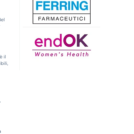
Nel
r
 il
ili,
,
a