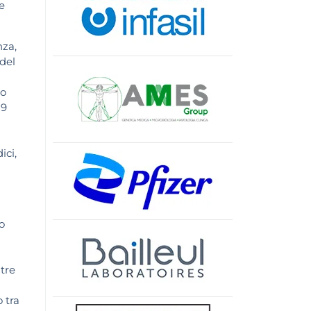
e
nza,
 del
to
19
ici,
ro
tre
 tra