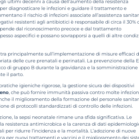
egli ultimi decenni a causa dell’aumento della resistenza
 per diagnosticare le infezioni e guidare il trattamento e
aumentano il rischio di infezioni associate all’assistenza sanitar
ivi resistenti agli antibiotici è responsabile di circa il 30% 
dipende dal riconoscimento precoce e dal trattamento
pesso aspecifici e possano sovrapporsi a quelli di altre condiz
tra principalmente sull’implementazione di misure efficaci d
priata delle cure prenatali e perinatali. La prevenzione della
cco di gruppo B durante la gravidanza e la somministrazione 
te il parto.
atiche igieniche rigorose, la gestione sicura dei dispositivi
seno
, che può fornire immunità passiva contro molte infezioni
che il miglioramento della formazione del personale sanitar
ne di protocolli standardizzati di controllo delle infezioni.
ione, la sepsi neonatale rimane una sfida significativa. Le
lla resistenza antimicrobica e la carenza di dati epidemiologi
ali per ridurre l’incidenza e la mortalità. L’adozione di nuove
rca per nuovi trattamenti e vaccini e il miglioramento dei sis