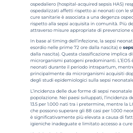
ospedaliero (hospital-acquired sepsis HAS) res
ospedalizzati affetti rispetto ai neonati con le 
cure sanitarie è associata a una degenza ospeda
rispetto alla sepsi acquisita in comunità. Più del
attraverso misure appropriate di prevenzione e 
In base al timing dell’infezione, la sepsi neonat
esordio nelle prime 72 ore dalla nascita) e
seps
dalla nascita). Questa classificazione implica d
microrganismi patogeni predominanti. L’EOS è 
neonati durante il periodo intrapartum, mentre
principalmente da microrganismi acquisiti dopo
degli studi epidemiologici sulla sepsi neonatal
L’incidenza delle due forme di sepsi neonatale
popolazione. Nei paesi sviluppati, l’incidenza de
13.5 per 1.000 nati tra i pretermine, mentre la 
che possono superare gli 88 casi per 1.000 neona
è significativamente più elevata a causa di fat
igieniche inadeguate e limitato accesso a cure p