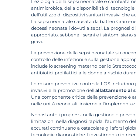
L’eziologia della sepsi neonatale è cambiata n
antimicrobica, della disponibilità di tecnologie
dell’utilizzo di dispositivi sanitari invasivi che 
La sepsi neonatale causata da batteri Gram-negat
decessi neonatali dovuti a sepsi. La prognosi 
appropriato, sebbene i segni e i sintomi siano s
gravi.
La prevenzione della sepsi neonatale si concen
controllo delle infezioni e sulla gestione appro
include lo screening materno per lo Streptoco
antibiotici profilattici alle donne a rischio duran
Le misure preventive contro la LOS includono pr
invasivi e la promozione dell’
allattamento al 
Una componente critica della prevenzione è an
nelle unità neonatali, insieme all’implementazio
Nonostante i progressi nella gestione e prevenz
limitazioni nella diagnosi rapida, l’aumento de
accurati continuano a ostacolare gli sforzi glob
tecnologie diagnostiche, l’investimento in rice