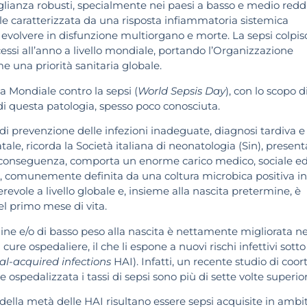
glianza robusti, specialmente nei paesi a basso e medio reddi
e caratterizzata da una risposta infiammatoria sistemica
evolvere in disfunzione multiorgano e morte. La sepsi colpis
ecessi all’anno a livello mondiale, portando l’Organizzazione
e una priorità sanitaria globale.
ta Mondiale contro la sepsi (
World Sepsis Day
), con lo scopo d
 di questa patologia, spesso poco conosciuta.
di prevenzione delle infezioni inadeguate, diagnosi tardiva e
ale, ricorda la Società italiana di neonatologia (Sin), presenta
e, di conseguenza, comporta un enorme carico medico, sociale e
e, comunemente definita da una coltura microbica positiva i
evole a livello globale e, insieme alla nascita pretermine, è
l primo mese di vita.
ne e/o di basso peso alla nascita è nettamente migliorata ne
re ospedaliere, il che li espone a nuovi rischi infettivi sotto
al-acquired infections
HAI). Infatti, un recente studio di coor
ospedalizzata i tassi di sepsi sono più di sette volte superior
 della metà delle HAI risultano essere sepsi acquisite in ambi