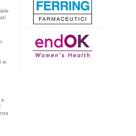
alle
ati
n
 ai
 a
i
enza