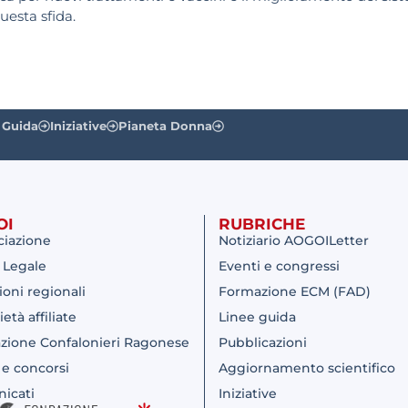
uesta sfida.
 Guida
Iniziative
Pianeta Donna
OI
RUBRICHE
ciazione
Notiziario AOGOILetter
 Legale
Eventi e congressi
ioni regionali
Formazione ECM (FAD)
ietà affiliate
Linee guida
zione Confalonieri Ragonese
Pubblicazioni
 e concorsi
Aggiornamento scientifico
icati
Iniziative