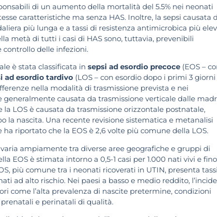
ponsabili di un aumento della mortalità del 5.5% nei neonati
stesse caratteristiche ma senza HAS. Inoltre, la sepsi causata d
liera più lunga e a tassi di resistenza antimicrobica più elev
la metà di tutti i casi di HAS sono, tuttavia, prevenibili
controllo delle infezioni.
ale è stata classificata in
sepsi ad esordio precoce
(EOS – co
i ad esordio tardivo
(LOS – con esordio dopo i primi 3 giorni
ifferenze nella modalità di trasmissione prevista e nei
generalmente causata da trasmissione verticale dalle madri
 la LOS è causata da trasmissione orizzontale postnatale,
 la nascita. Una recente revisione sistematica e metanalisi
e ha riportato che la EOS è 2,6 volte più comune della LOS.
 varia ampiamente tra diverse aree geografiche e gruppi di
lla EOS è stimata intorno a 0,5-1 casi per 1.000 nati vivi e fino
LOS, più comune tra i neonati ricoverati in UTIN, presenta tass
ti ad alto rischio. Nei paesi a basso e medio reddito, l’incid
tori come l’alta prevalenza di nascite pretermine, condizioni
renatali e perinatali di qualità.