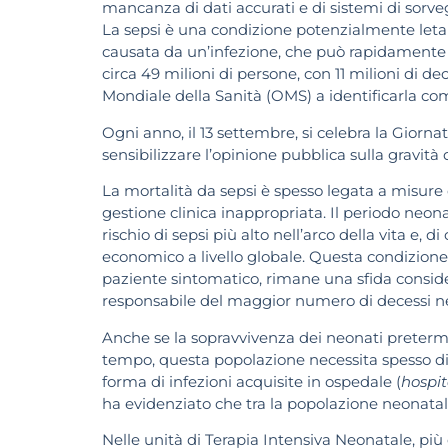
mancanza di dati accurati e di sistemi di sorve
La sepsi è una condizione potenzialmente letal
causata da un’infezione, che può rapidamente 
circa 49 milioni di persone, con 11 milioni di d
Mondiale della Sanità (OMS) a identificarla com
Ogni anno, il 13 settembre, si celebra la Giorna
sensibilizzare l’opinione pubblica sulla gravità
La mortalità da sepsi è spesso legata a misure 
gestione clinica inappropriata. Il periodo neonat
rischio di sepsi più alto nell’arco della vita 
economico a livello globale. Questa condizion
paziente sintomatico, rimane una sfida consider
responsabile del maggior numero di decessi ne
Anche se la sopravvivenza dei neonati pretermi
tempo, questa popolazione necessita spesso di cu
forma di infezioni acquisite in ospedale (
hospit
ha evidenziato che tra la popolazione neonatale 
Nelle unità di Terapia Intensiva Neonatale, più