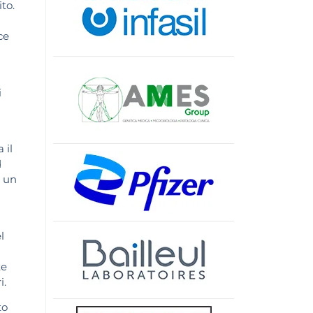
to.
ce
i
 il
d
n un
l
te
i.
to