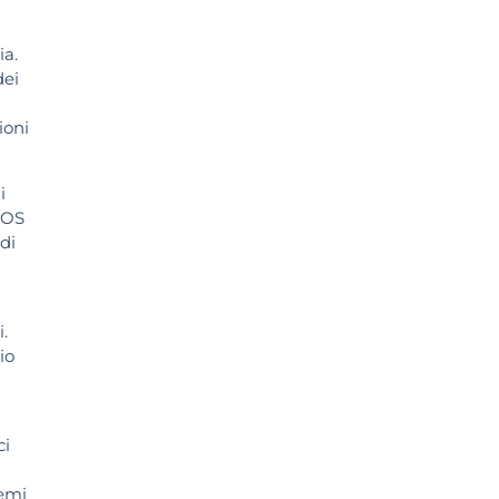
ia.
dei
ioni
i
 EOS
di
.
io
ci
temi