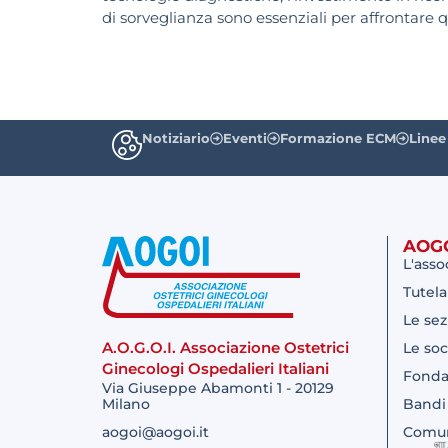
di sorveglianza sono essenziali per affrontare q
Notiziario
Eventi
Formazione ECM
Linee
AOG
L'asso
Tutela
Le sez
A.O.G.O.I. Associazione Ostetrici
Le soc
Ginecologi Ospedalieri Italiani
Fonda
Via Giuseppe Abamonti 1 - 20129
Milano
Bandi
aogoi@aogoi.it
Comun