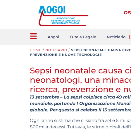
os
Aogoi
Tutela Legale
Notiziario
HOME
/
NOTIZIARIO
/
SEPSI NEONATALE CAUSA CIRC
PREVENZIONE E NUOVE TECNOLOGIE
Sepsi neonatale causa ci
neonatologi, una minacc
ricerca, prevenzione e 
13 settembre – La sepsi colpisce circa 49 mili
mondiale, portando l’Organizzazione Mondial
globale. Per questo si celebra il 13 settembr
Ogni anno si stima che ci siano tra 3,9 e 5 milio
800mila decessi. Tuttavia, le stime globali dell