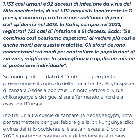
1.133 casi umani e 92 decessi di infezione da virus del
Nilo occidentale, di cui 1.112 acquisiti localmente in 11
paesi, il numero più alto di casi dall’anno di picco
dell’epidemia nel 2018. In Italia, sempre nel 2022,
registrati 723 casi di infezione e 51 decessi. Ecdc: “Se
continua così possiamo aspettarci di vedere più casi e
anche morti per queste malattie. Gli sforzi devono
concentrarsi sui modi per controllare le popolazioni di
zanzare, migliorare la sorveglianza e applicare misure
di protezione individuale”.
Secondo gli ultimi dati del Centro europeo per la
prevenzione e il controllo delle malattie (ECDC), la specie
di zanzara Aedes albopictus, un noto vettore di virus
chikungunya e dengue, si sta affermando a nord e a
ovest dell’Europa.
Inoltre, un’altra specie di zanzare, la Aedes aegypti, nota
per trasmettere dengue, febbre gialla, chikungunya, zika
e virus del Nilo occidentale, è stata rilevata a Cipro dal
2022 e potrebbe continuare a diffondersi in altri paesi