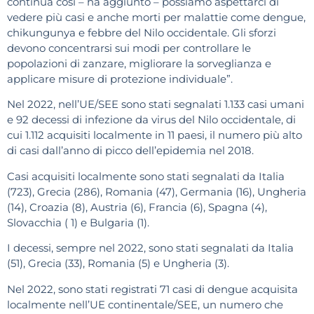
continua così – ha aggiunto – possiamo aspettarci di
vedere più casi e anche morti per malattie come dengue,
chikungunya e febbre del Nilo occidentale. Gli sforzi
devono concentrarsi sui modi per controllare le
popolazioni di zanzare, migliorare la sorveglianza e
applicare misure di protezione individuale”.
Nel 2022, nell’UE/SEE sono stati segnalati 1.133 casi umani
e 92 decessi di infezione da virus del Nilo occidentale, di
cui 1.112 acquisiti localmente in 11 paesi, il numero più alto
di casi dall’anno di picco dell’epidemia nel 2018.
Casi acquisiti localmente sono stati segnalati da Italia
(723), Grecia (286), Romania (47), Germania (16), Ungheria
(14), Croazia (8), Austria (6), Francia (6), Spagna (4),
Slovacchia ( 1) e Bulgaria (1).
I decessi, sempre nel 2022, sono stati segnalati da Italia
(51), Grecia (33), Romania (5) e Ungheria (3).
Nel 2022, sono stati registrati 71 casi di dengue acquisita
localmente nell’UE continentale/SEE, un numero che