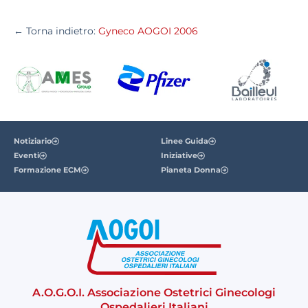
← Torna indietro:
Gyneco AOGOI 2006
Notiziario
Linee Guida
Eventi
Iniziative
Formazione ECM
Pianeta Donna
A.O.G.O.I. Associazione Ostetrici Ginecologi
Ospedalieri Italiani