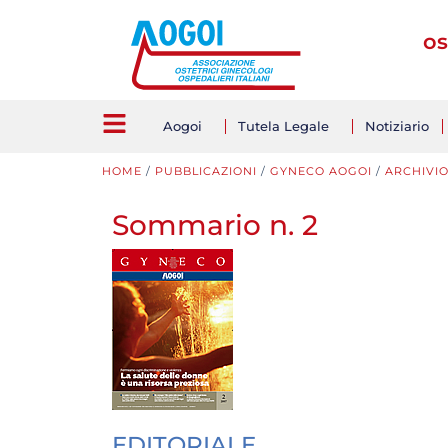
os
Aogoi
Tutela Legale
Notiziario
HOME
/
PUBBLICAZIONI
/
GYNECO AOGOI
/
ARCHIVI
Sommario n. 2
EDITORIALE