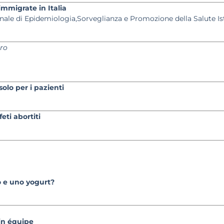
immigrate in Italia
onale di Epidemiologia,Sorveglianza e Promozione della Salute Is
cro
olo per i pazienti
eti abortiti
o e uno yogurt?
 in équipe