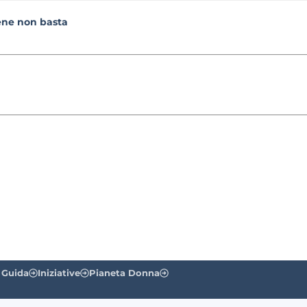
ene non basta
 Guida
Iniziative
Pianeta Donna