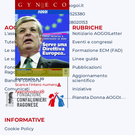
aogoi@aogoi.it
Tel. 02 29525380
P. IVA 09228020153
AOGOI
RUBRICHE
L'associazione
Notiziario AOGOILetter
Tutela Legale
Eventi e congressi
Le sezioni regionali
Formazione ECM (FAD)
Le società affiliate
Linee guida
Fondazione Confalonieri
Pubblicazioni
Ragonese
Aggiornamento
Sommario n. 10
Bandi e concorsi
scientifico
Scarica l'intero numero
Comunicati
Iniziative
Approfondisci
Pianeta Donna AOGOI
INFORMATIVE
Cookie Policy