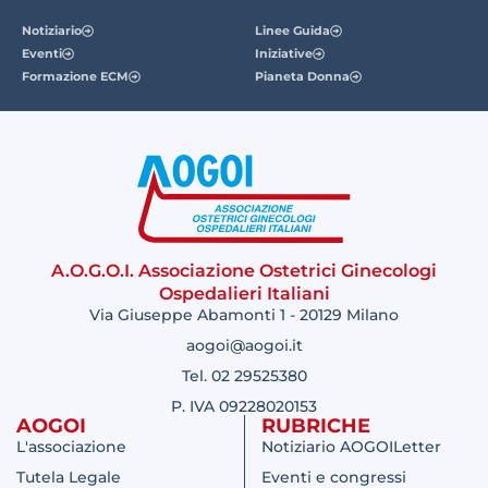
Notiziario
Linee Guida
Eventi
Iniziative
Formazione ECM
Pianeta Donna
A.O.G.O.I. Associazione Ostetrici Ginecologi
Ospedalieri Italiani
Via Giuseppe Abamonti 1 - 20129 Milano
aogoi@aogoi.it
Tel. 02 29525380
P. IVA 09228020153
AOGOI
RUBRICHE
L'associazione
Notiziario AOGOILetter
Tutela Legale
Eventi e congressi