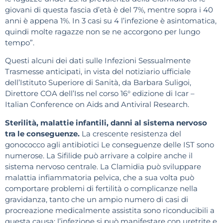
giovani di questa fascia d’età è del 7%, mentre sopra i 40
anni è appena 1%. In 3 casi su 4 l’infezione è asintomatica,
quindi molte ragazze non se ne accorgono per lungo
tempo”.
Questi alcuni dei dati sulle Infezioni Sessualmente
Trasmesse anticipati, in vista del notiziario ufficiale
dell’Istituto Superiore di Sanità, da Barbara Suligoi,
Direttore COA dell’Iss nel corso 16° edizione di Icar –
Italian Conference on Aids and Antiviral Research.
Sterilità, malattie infantili, danni al sistema nervoso
tra le conseguenze.
La crescente resistenza del
gonococco agli antibiotici Le conseguenze delle IST sono
numerose. La Sifilide può arrivare a colpire anche il
sistema nervoso centrale. La Clamidia può sviluppare
malattia infiammatoria pelvica, che a sua volta può
comportare problemi di fertilità o complicanze nella
gravidanza, tanto che un ampio numero di casi di
procreazione medicalmente assistita sono riconducibili a
questa causa; l’infezione si può manifestare con uretrite e