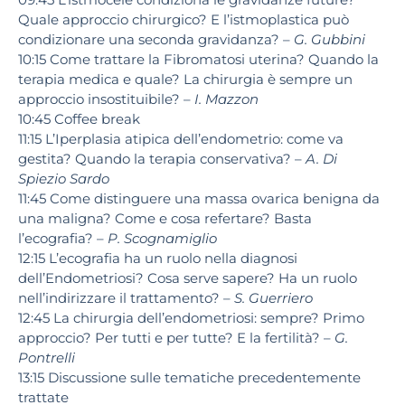
Quale approccio chirurgico? E l’istmoplastica può
condizionare una seconda gravidanza? –
G. Gubbini
10:15
Come trattare la Fibromatosi uterina? Quando la
terapia medica e quale? La chirurgia è sempre un
approccio insostituibile? –
I. Mazzon
10:45
Coffee break
11:15
L’Iperplasia atipica dell’endometrio: come va
gestita? Quando la terapia conservativa? –
A. Di
Spiezio Sardo
11:45
Come distinguere una massa ovarica benigna da
una maligna? Come e cosa refertare? Basta
l’ecografia? –
P. Scognamiglio
12:15
L’ecografia ha un ruolo nella diagnosi
dell’Endometriosi? Cosa serve sapere? Ha un ruolo
nell’indirizzare il trattamento? –
S. Guerriero
12:45
La chirurgia dell’endometriosi: sempre? Primo
approccio? Per tutti e per tutte? E la fertilità? –
G.
Pontrelli
13:15
Discussione sulle tematiche precedentemente
trattate