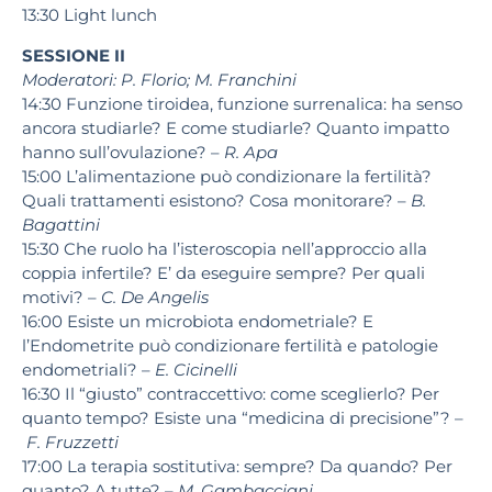
13:30
Light lunch
SESSIONE II
Moderatori: P. Florio; M. Franchini
14:30
Funzione tiroidea, funzione surrenalica: ha senso
ancora studiarle? E come studiarle? Quanto impatto
hanno sull’ovulazione? –
R. Apa
15:00
L’alimentazione può condizionare la fertilità?
Quali trattamenti esistono? Cosa monitorare? –
B.
Bagattini
15:30
Che ruolo ha l’isteroscopia nell’approccio alla
coppia infertile? E’ da eseguire sempre? Per quali
motivi? –
C. De Angelis
16:00
Esiste un microbiota endometriale? E
l’Endometrite può condizionare fertilità e patologie
endometriali? –
E. Cicinelli
16:30
Il “giusto” contraccettivo: come sceglierlo? Per
quanto tempo? Esiste una “medicina di precisione”? –
F. Fruzzetti
17:00
La terapia sostitutiva: sempre? Da quando? Per
quanto? A tutte? –
M. Gambacciani