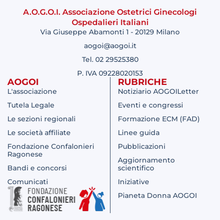
A.O.G.O.I. Associazione Ostetrici Ginecologi
Ospedalieri Italiani
Via Giuseppe Abamonti 1 - 20129 Milano
aogoi@aogoi.it
Tel. 02 29525380
P. IVA 09228020153
AOGOI
RUBRICHE
L'associazione
Notiziario AOGOILetter
Tutela Legale
Eventi e congressi
Le sezioni regionali
Formazione ECM (FAD)
Le società affiliate
Linee guida
Fondazione Confalonieri
Pubblicazioni
Ragonese
Aggiornamento
Bandi e concorsi
scientifico
Comunicati
Iniziative
Pianeta Donna AOGOI