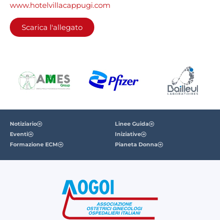
www.hotelvillacappugi.com
Scarica l'allegato
Notiziario
Linee Guida
Eventi
Iniziative
Formazione ECM
Pianeta Donna