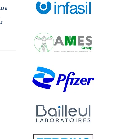
LI E
-
NE