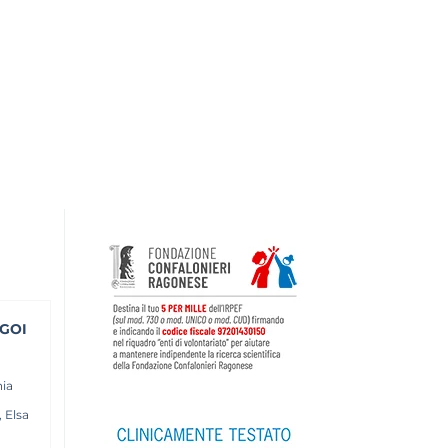
OGOI
nia
 Elsa